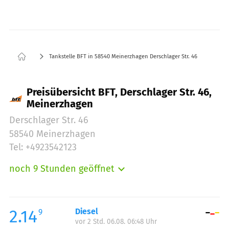
Tankstelle BFT in 58540 Meinerzhagen Derschlager Str. 46
Preisübersicht BFT, Derschlager Str. 46,
Meinerzhagen
Derschlager Str. 46
58540 Meinerzhagen
Tel: +4923542123
noch 9 Stunden geöffnet
Montag:
06:00-21:00
Dienstag:
06:00-21:00
Mittwoch:
06:00-21:00
2.14
Diesel
9
vor 2 Std. 06.08. 06:48 Uhr
Donnerstag:
06:00-21:00