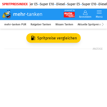
SPRITPREISINDEX
Diesel
Super E5
Super E10
Diesel
Super E5
Super E10
Diesel
powered by
Anmelden
Menü
mehr-tanken PUR
Ratgeber Tanken
Wissen Tanken
Aktuelle Spritpreise
R
Spritpreise vergleichen
ANZEIGE