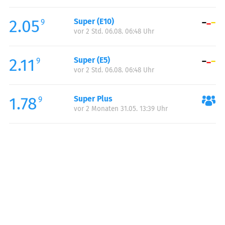
Freitag:
06:00-21:00
2.05
Super (E10)
Samstag:
07:00-21:00
9
vor 2 Std. 06.08. 06:48 Uhr
Sonntag:
08:00-21:00
2.11
Super (E5)
9
vor 2 Std. 06.08. 06:48 Uhr
1.78
Super Plus
9
vor 2 Monaten 31.05. 13:39 Uhr