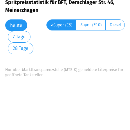
Spritpreisstatistik für BFT, Derschlager Str. 46,
Meinerzhagen
Super (E10)
Diesel
Super (E5)
heute
7 Tage
28 Tage
Nur über Markttransparenzstelle (MTS-K) gemeldete Literpreise für
geöffnete Tankstellen.