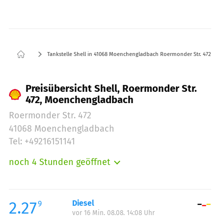
Tankstelle Shell in 41068 Moenchengladbach Roermonder Str. 472
Preisübersicht Shell, Roermonder Str.
472, Moenchengladbach
Roermonder Str. 472
41068 Moenchengladbach
Tel: +49216151141
noch 4 Stunden geöffnet
Montag:
06:00-21:00
Dienstag:
06:00-21:00
Mittwoch:
06:00-21:00
2.27
Diesel
9
vor 16 Min. 08.08. 14:08 Uhr
Donnerstag:
06:00-21:00