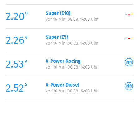
Freitag:
06:00-21:00
2.20
Super (E10)
Samstag:
06:00-21:00
9
vor 16 Min. 08.08. 14:08 Uhr
Sonntag:
08:00-21:00
Feiertag:
08:00-21:00
2.26
Super (E5)
9
vor 16 Min. 08.08. 14:08 Uhr
2.53
V-Power Racing
9
vor 16 Min. 08.08. 14:08 Uhr
2.52
V-Power Diesel
9
vor 16 Min. 08.08. 14:08 Uhr