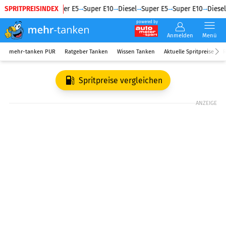
SPRITPREISINDEX
Diesel
Super E5
Super E10
Diesel
Super E5
Super E10
Diesel
powered by
Anmelden
Menü
mehr-tanken PUR
Ratgeber Tanken
Wissen Tanken
Aktuelle Spritpreise
R
Spritpreise vergleichen
ANZEIGE