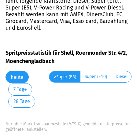
führt folgende Kraftstoffe: Diesel, Super (E10),
Super (E5), V-Power Racing und V-Power Diesel.
Bezahlt werden kann mit AMEX, DinersClub, EC,
Girocard, Mastercard, Visa, Esso card, Barzahlung
und Euroshell.
Spritpreisstatistik für Shell, Roermonder Str. 472,
Moenchengladbach
Super (E10)
Diesel
Super (E5)
heute
7 Tage
28 Tage
Nur über Markttransparenzstelle (MTS-K) gemeldete Literpreise für
geöffnete Tankstellen.