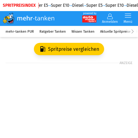
SPRITPREISINDEX
Diesel
Super E5
Super E10
Diesel
Super E5
Super E10
Diesel
powered by
Anmelden
Menü
mehr-tanken PUR
Ratgeber Tanken
Wissen Tanken
Aktuelle Spritpreise
R
Spritpreise vergleichen
ANZEIGE