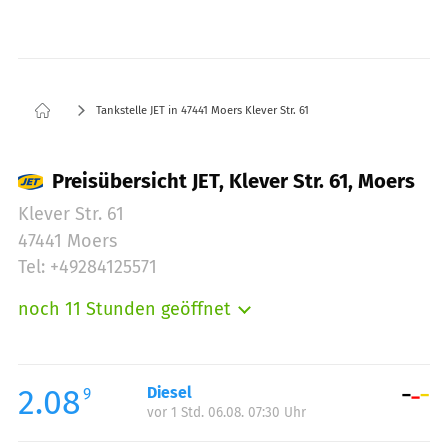
Tankstelle JET in 47441 Moers Klever Str. 61
Preisübersicht JET, Klever Str. 61, Moers
Klever Str. 61
47441 Moers
Tel: +49284125571
noch 11 Stunden geöffnet
Montag:
05:00-23:00
Dienstag:
05:00-23:00
Mittwoch:
05:00-23:00
2.08
Diesel
9
vor 1 Std. 06.08. 07:30 Uhr
Donnerstag:
05:00-23:00
Freitag:
05:00-23:00