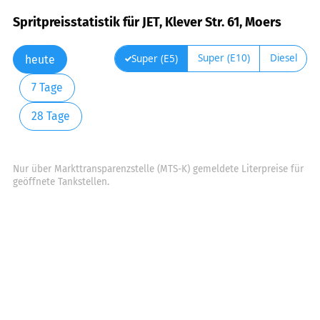
Spritpreisstatistik für JET, Klever Str. 61, Moers
Super (E10)
Diesel
Super (E5)
heute
7 Tage
28 Tage
Nur über Markttransparenzstelle (MTS-K) gemeldete Literpreise für
geöffnete Tankstellen.