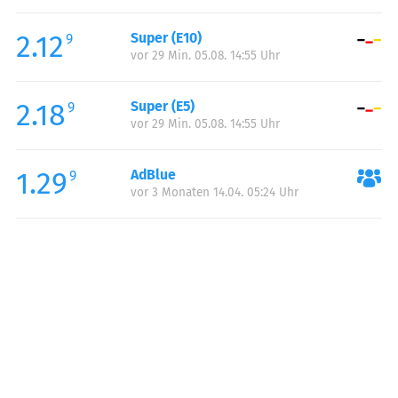
Freitag:
06:00-22:00
2.12
Super (E10)
Samstag:
07:00-22:00
9
vor 29 Min. 05.08. 14:55 Uhr
Sonntag:
08:00-22:00
Feiertag:
08:00-22:00
2.18
Super (E5)
9
vor 29 Min. 05.08. 14:55 Uhr
1.29
AdBlue
9
vor 3 Monaten 14.04. 05:24 Uhr