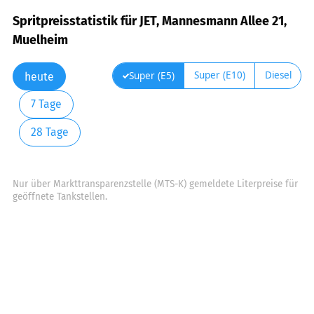
Spritpreisstatistik für JET, Mannesmann Allee 21,
Muelheim
Super (E10)
Diesel
Super (E5)
heute
7 Tage
28 Tage
Nur über Markttransparenzstelle (MTS-K) gemeldete Literpreise für
geöffnete Tankstellen.