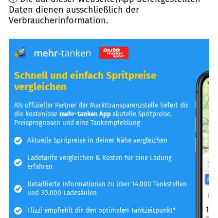
Daten dienen ausschließlich der
Verbraucherinformation.
Schnell und einfach Spritpreise
vergleichen
Als offizieller Partner der Markttransparenzstelle liefert dir
die kostenlose
mehr-tanken App
akutelle Spritpreise,
Preisprognosen und eine Tankempfehlung
Aktuelle Spritpreise in deiner Nähe vergleichen
Ladetarife vergleichen & Kosten für eine Ladung
erfahren
Detaillierte Informationen zu über 14.000 Tankstellen
und 30.000 Ladesäulen
Flizzi empfiehlt dir den optimalen Tankzeitpunkt*