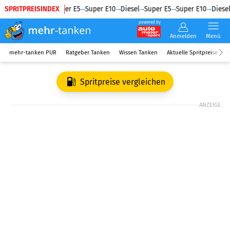
SPRITPREISINDEX
Diesel
Super E5
Super E10
Diesel
Super E5
Super E10
Diesel
powered by
Anmelden
Menü
mehr-tanken PUR
Ratgeber Tanken
Wissen Tanken
Aktuelle Spritpreise
R
Spritpreise vergleichen
ANZEIGE