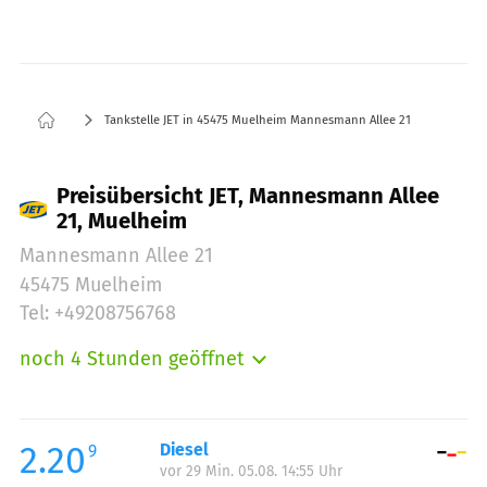
Tankstelle JET in 45475 Muelheim Mannesmann Allee 21
Preisübersicht JET, Mannesmann Allee
21, Muelheim
Mannesmann Allee 21
45475 Muelheim
Tel: +49208756768
noch 4 Stunden geöffnet
Montag:
06:00-22:00
Dienstag:
06:00-22:00
Mittwoch:
06:00-22:00
2.20
Diesel
9
vor 29 Min. 05.08. 14:55 Uhr
Donnerstag:
06:00-22:00