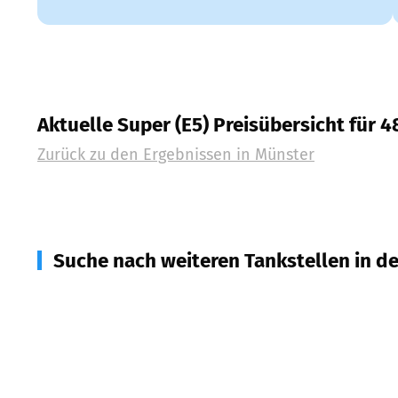
Aktuelle Super (E5) Preisübersicht für 
Zurück zu den Ergebnissen in
Münster
Suche nach weiteren Tankstellen in d
48329
Havixbeck
(
10,6
km Entfernung)
48341
Altenberge
(
11,5
km Entfernung)
48308
Senden
(
13,4
km Entfernung)
48291
Telgte
(
13,4
km Entfernung)