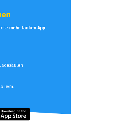
hen
nlose
mehr-tanken App
 Ladesäulen
to uvm.