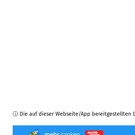
48268
Greven
(
14,6
km Entfernung)
48356
Nordwalde
(
16,9
km Entfernung)
48301
Nottuln
(
16,9
km Entfernung)
48351
Everswinkel
(
17,6
km Entfernung)
48324
Sendenhorst
(
18,2
km Entfernung)
48346
Ostbevern
(
18,9
km Entfernung)
ⓘ Die auf dieser Webseite/App bereitgestellten 