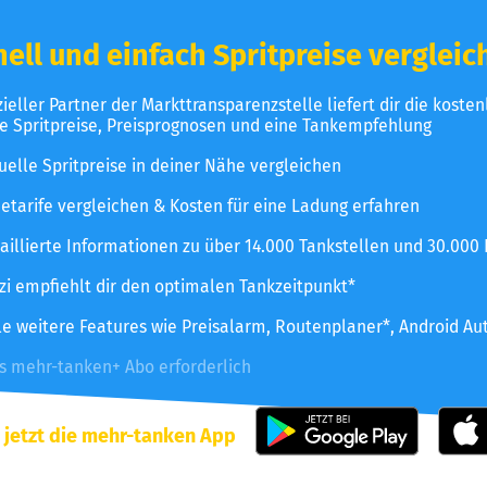
ell und einfach Spritpreise vergleic
izieller Partner der Markttransparenzstelle liefert dir die koste
le Spritpreise, Preisprognosen und eine Tankempfehlung
uelle Spritpreise in deiner Nähe vergleichen
etarife vergleichen & Kosten für eine Ladung erfahren
aillierte Informationen zu über 14.000 Tankstellen und 30.000
zzi empfiehlt dir den optimalen Tankzeitpunkt*
le weitere Features wie Preisalarm, Routenplaner*, Android Au
es mehr-tanken+ Abo erforderlich
 jetzt die mehr-tanken App