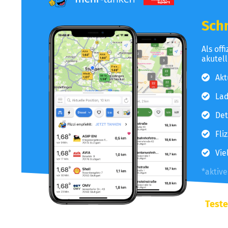
Schn
Als off
akutel
Akt
Lad
Det
Fli
Vie
*aktiv
Teste