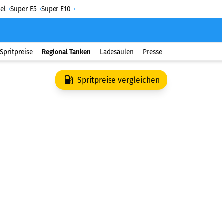
el
Super E5
Super E10
Spritpreise
Regional Tanken
Ladesäulen
Presse
Spritpreise vergleichen