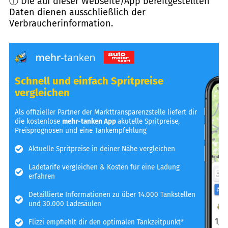
ⓘ Die auf dieser Webseite/App bereitgestellten
Daten dienen ausschließlich der
Verbraucherinformation.
Schnell und einfach Spritpreise
vergleichen
Als offizieller Partner der Markttransparenzstelle liefert dir
die kostenlose
mehr-tanken App
akutelle Spritpreise,
Preisprognosen und eine Tankempfehlung
Aktuelle Spritpreise in deiner Nähe vergleichen
Ladetarife vergleichen & Kosten für eine Ladung
erfahren
Detaillierte Informationen zu über 14.000 Tankstellen
und 30.000 Ladesäulen
Flizzi empfiehlt dir den optimalen Tankzeitpunkt*