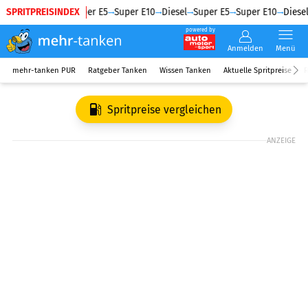
SPRITPREISINDEX
Diesel
Super E5
Super E10
Diesel
Super E5
Super E10
Diesel
powered by
Anmelden
Menü
mehr-tanken PUR
Ratgeber Tanken
Wissen Tanken
Aktuelle Spritpreise
R
Spritpreise vergleichen
ANZEIGE