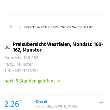
Tankstelle Westfalen in 48155 Münster Mondstr. 160-162
Preisübersicht Westfalen, Mondstr. 160-
162, Münster
Mondstr. 160-162
48155 Münster
Tel: +49251314397
noch 5 Stunden geöffnet
Montag:
07:00-21:00
Dienstag:
07:00-21:00
Mittwoch:
07:00-21:00
2.26
Diesel
9
vor 35 Min. 08.08. 12:49 Uhr
Donnerstag:
07:00-21:00