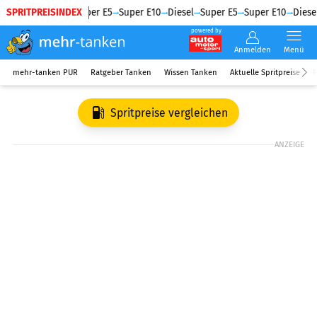
SPRITPREISINDEX
Diesel
Super E5
Super E10
Diesel
Super E5
Super E10
Diesel
powered by
Anmelden
Menü
mehr-tanken PUR
Ratgeber Tanken
Wissen Tanken
Aktuelle Spritpreise
R
Spritpreise vergleichen
ANZEIGE