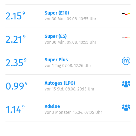
Freitag:
00:00-24:00
2.15
Super (E10)
Samstag:
00:00-24:00
9
vor 30 Min. 09.08. 10:55 Uhr
Sonntag:
00:00-24:00
2.21
Super (E5)
9
vor 30 Min. 09.08. 10:55 Uhr
2.35
Super Plus
9
vor 1 Tag 07.08. 12:26 Uhr
0.99
Autogas (LPG)
9
vor 15 Std. 08.08. 20:13 Uhr
1.14
AdBlue
9
vor 3 Monaten 15.04. 07:05 Uhr