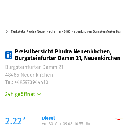
Tankstelle Pludra Neuenkirchen in 48485 Neuenkirchen Burgsteinfurter Damm 2
Preisübersicht Pludra Neuenkirchen,
Burgsteinfurter Damm 21, Neuenkirchen
Burgsteinfurter Damm 21
48485 Neuenkirchen
Tel: +495973944410
24h geöffnet
Montag:
00:00-24:00
Dienstag:
00:00-24:00
Mittwoch:
00:00-24:00
2.22
Diesel
9
vor 30 Min. 09.08. 10:55 Uhr
Donnerstag:
00:00-24:00