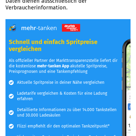
Daten dienen ausschließlich der
Verbraucherinformation.
Schnell und einfach Spritpreise
vergleichen
Als offizieller Partner der Markttransparenzstelle liefert dir
die kostenlose
mehr-tanken App
akutelle Spritpreise,
Preisprognosen und eine Tankempfehlung
Aktuelle Spritpreise in deiner Nähe vergleichen
Ladetarife vergleichen & Kosten für eine Ladung
erfahren
Detaillierte Informationen zu über 14.000 Tankstellen
und 30.000 Ladesäulen
Flizzi empfiehlt dir den optimalen Tankzeitpunkt*