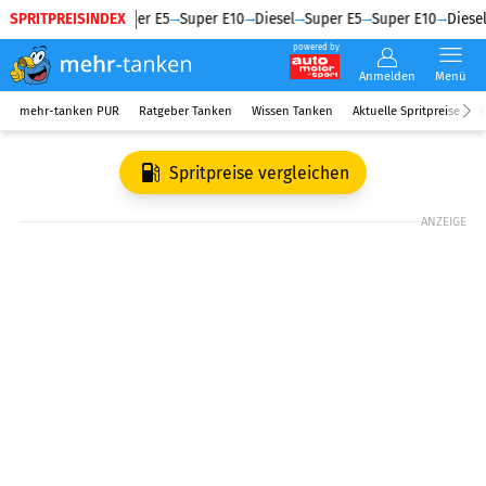
SPRITPREISINDEX
Diesel
Super E5
Super E10
Diesel
Super E5
Super E10
Diesel
powered by
Anmelden
Menü
mehr-tanken PUR
Ratgeber Tanken
Wissen Tanken
Aktuelle Spritpreise
R
Spritpreise vergleichen
ANZEIGE