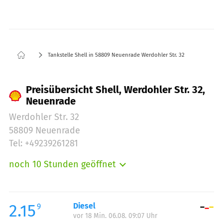
Tankstelle Shell in 58809 Neuenrade Werdohler Str. 32
Preisübersicht Shell, Werdohler Str. 32,
Neuenrade
Werdohler Str. 32
58809 Neuenrade
Tel: +49239261281
noch 10 Stunden geöffnet
Montag:
05:00-22:00
Dienstag:
05:00-22:00
Mittwoch:
05:00-22:00
2.15
Diesel
9
vor 18 Min. 06.08. 09:07 Uhr
Donnerstag:
05:00-22:00