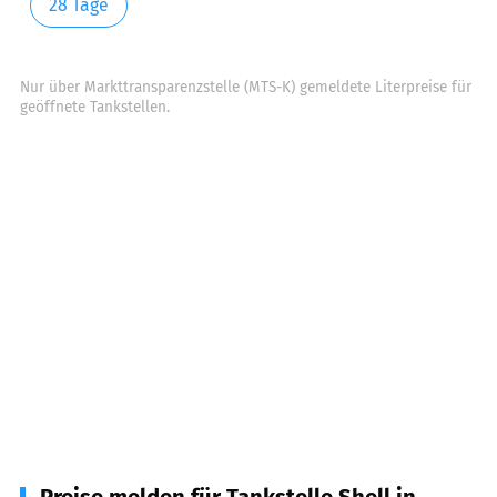
28 Tage
Nur über Markttransparenzstelle (MTS-K) gemeldete Literpreise für
geöffnete Tankstellen.
Preise melden für Tankstelle Shell in