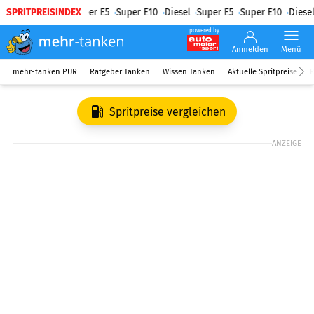
SPRITPREISINDEX
Diesel
Super E5
Super E10
Diesel
Super E5
Super E10
Diesel
powered by
Anmelden
Menü
mehr-tanken PUR
Ratgeber Tanken
Wissen Tanken
Aktuelle Spritpreise
R
Spritpreise vergleichen
ANZEIGE