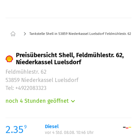
Tankstelle Shell in 53859 Niederkassel Luelsdorf Feldmühlestr. 62
Preisübersicht Shell, Feldmühlestr. 62,
Niederkassel Luelsdorf
Feldmühlestr. 62
53859 Niederkassel Luelsdorf
Tel: +4922083323
noch 4 Stunden geöffnet
Montag:
06:00-22:00
Dienstag:
06:00-22:00
Mittwoch:
06:00-22:00
2.35
Diesel
9
vor 4 Std. 08.08. 10:46 Uhr
Donnerstag:
06:00-22:00