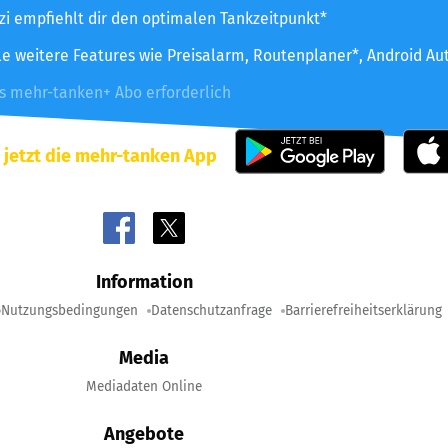
zzi empfiehlt dir den optimalen Tankzeitpunkt*
le weitere Features wie Preisalarm, Routenplaner*, Android Au
es mehr-tanken+ Abo erforderlich
 jetzt die mehr-tanken App
Information
Nutzungsbedingungen
Datenschutzanfrage
Barrierefreiheitserklärung
Media
Mediadaten Online
Angebote