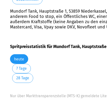
Mundorf Tank, Hauptstraße 1, 53859 Niederkassel,
anderem Food to stop, ein Öffentliches WC, ei
außerdem Kraftstoffe (keine Angaben zu den einz
Mastercard, Visa, Vpay sowie DKV, Novofleet und 
Spritpreisstatistik für Mundorf Tank, Hauptstraße
heute
7 Tage
28 Tage
Nur über Markttransparenzstelle (MTS-K) gemeldete Liter