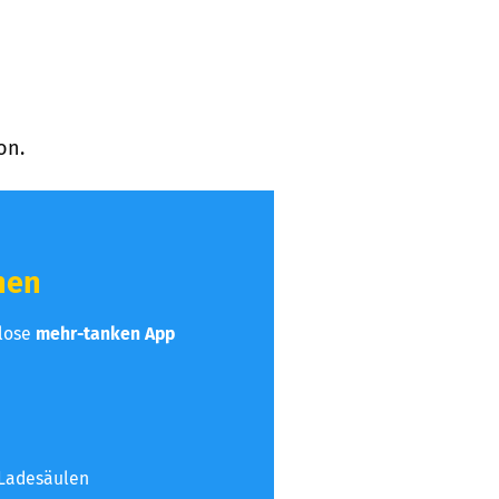
on.
hen
nlose
mehr-tanken App
 Ladesäulen