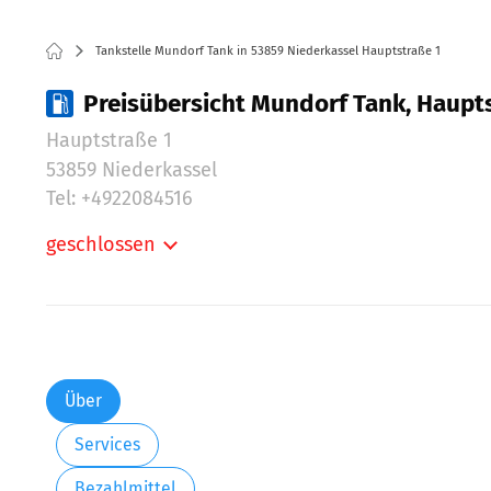
Tankstelle Mundorf Tank in 53859 Niederkassel Hauptstraße 1
Preisübersicht Mundorf Tank, Haupts
Hauptstraße 1
53859 Niederkassel
Tel: +4922084516
geschlossen
Montag:
Dienstag:
Mittwoch:
Donnerstag:
Freitag:
Über
Samstag:
Services
Sonntag:
Bezahlmittel