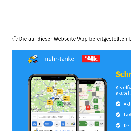
ⓘ Die auf dieser Webseite/App bereitgestellten 
Schn
Als off
akutel
Akt
Lad
Det