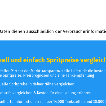
Daten dienen ausschließlich der Verbraucherinformati
ell und einfach Spritpreise vergleic
izieller Partner der Markttransparenzstelle liefert dir die koste
le Spritpreise, Preisprognosen und eine Tankempfehlung
uelle Spritpreise in deiner Nähe vergleichen
etarife vergleichen & Kosten für eine Ladung erfahren
aillierte Informationen zu über 14.000 Tankstellen und 30.000