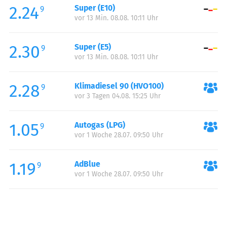
2.24
Super (E10)
Samstag:
08:00-19:00
9
vor 13 Min. 08.08. 10:11 Uhr
Sonntag:
09:00-19:00
Feiertag:
09:00-19:00
2.30
Super (E5)
9
vor 13 Min. 08.08. 10:11 Uhr
2.28
Klimadiesel 90 (HVO100)
9
vor 3 Tagen 04.08. 15:25 Uhr
1.05
Autogas (LPG)
9
vor 1 Woche 28.07. 09:50 Uhr
1.19
AdBlue
9
vor 1 Woche 28.07. 09:50 Uhr