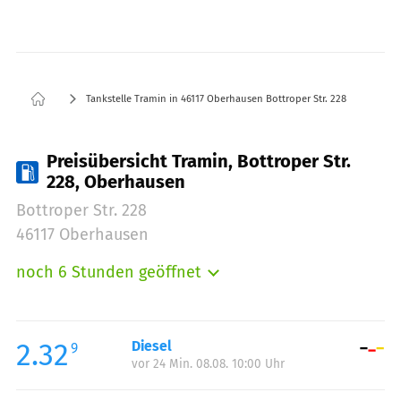
Tankstelle Tramin in 46117 Oberhausen Bottroper Str. 228
Preisübersicht Tramin, Bottroper Str.
228, Oberhausen
Bottroper Str. 228
46117 Oberhausen
noch 6 Stunden geöffnet
Montag:
07:00-20:00
Dienstag:
07:00-20:00
Mittwoch:
07:00-20:00
2.32
Diesel
9
vor 24 Min. 08.08. 10:00 Uhr
Donnerstag:
07:00-20:00
Freitag:
07:00-20:00