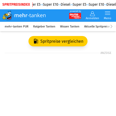
SPRITPREISINDEX
Diesel
Super E5
Super E10
Diesel
Super E5
Super E10
Diesel
powered by
Anmelden
Menü
mehr-tanken PUR
Ratgeber Tanken
Wissen Tanken
Aktuelle Spritpreise
R
Spritpreise vergleichen
ANZEIGE