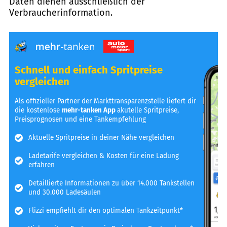
Daten dienen ausschließlich der
Verbraucherinformation.
Schnell und einfach Spritpreise
vergleichen
Als offizieller Partner der Markttransparenzstelle liefert dir
die kostenlose
mehr-tanken App
akutelle Spritpreise,
Preisprognosen und eine Tankempfehlung
Aktuelle Spritpreise in deiner Nähe vergleichen
Ladetarife vergleichen & Kosten für eine Ladung
erfahren
Detaillierte Informationen zu über 14.000 Tankstellen
und 30.000 Ladesäulen
Flizzi empfiehlt dir den optimalen Tankzeitpunkt*