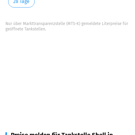
28 Tage
Nur über Markttransparenzstelle (MTS-K) gemeldete Literpreise für
geöffnete Tankstellen.
Preise melden für Tankstelle Shell in