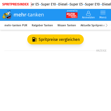
SPRITPREISINDEX
Diesel
Super E5
Super E10
Diesel
Super E5
Super E10
Diesel
powered by
Anmelden
Menü
mehr-tanken PUR
Ratgeber Tanken
Wissen Tanken
Aktuelle Spritpreise
R
Spritpreise vergleichen
ANZEIGE