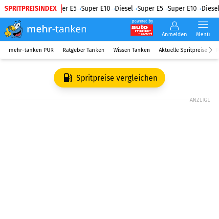
SPRITPREISINDEX
Diesel
Super E5
Super E10
Diesel
Super E5
Super E10
Diesel
powered by
Anmelden
Menü
mehr-tanken PUR
Ratgeber Tanken
Wissen Tanken
Aktuelle Spritpreise
R
Spritpreise vergleichen
ANZEIGE