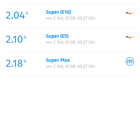
Freitag:
00:00-23:59
2.04
Super (E10)
Samstag:
00:00-23:59
4
vor 2 Std. 07.08. 05:27 Uhr
Sonntag:
00:00-23:59
Feiertag:
00:00-23:59
2.10
Super (E5)
4
vor 2 Std. 07.08. 05:27 Uhr
2.18
Super Plus
4
vor 2 Std. 07.08. 05:27 Uhr