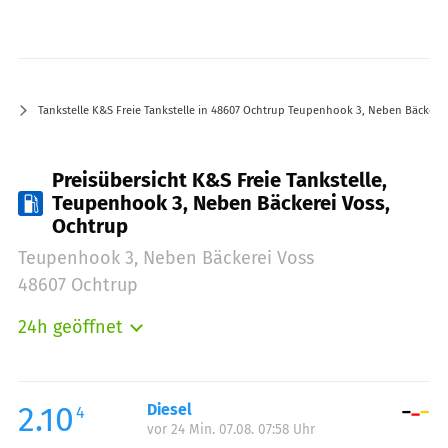
Tankstelle K&S Freie Tankstelle in 48607 Ochtrup Teupenhook 3, Neben Bäckerei
Preisübersicht K&S Freie Tankstelle,
Teupenhook 3, Neben Bäckerei Voss,
Ochtrup
Teupenhook 3, Neben Bäckerei Voss
48607 Ochtrup
24h geöffnet
Montag:
00:00-23:59
Dienstag:
00:00-23:59
Mittwoch:
00:00-23:59
2.10
Diesel
4
vor 24 Min. 07.08. 07:58 Uhr
Donnerstag:
00:00-23:59