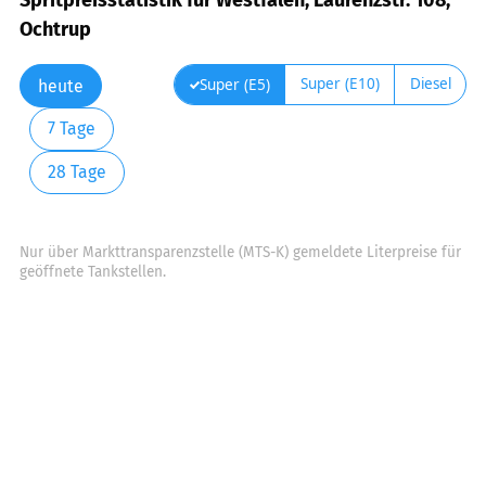
Spritpreisstatistik für Westfalen, Laurenzstr. 108,
Ochtrup
Super (E10)
Diesel
Super (E5)
heute
7 Tage
28 Tage
Nur über Markttransparenzstelle (MTS-K) gemeldete Literpreise für
geöffnete Tankstellen.