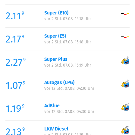
Freitag:
00:00-24:00
2.11
Super (E10)
Samstag:
00:00-24:00
9
vor 2 Std. 07.08. 15:18 Uhr
Sonntag:
00:00-24:00
2.17
Super (E5)
9
vor 2 Std. 07.08. 15:18 Uhr
2.27
Super Plus
9
vor 2 Std. 07.08. 15:19 Uhr
1.07
Autogas (LPG)
9
vor 12 Std. 07.08. 04:30 Uhr
1.19
AdBlue
9
vor 12 Std. 07.08. 04:30 Uhr
2.13
LKW Diesel
9
vor 2 Std. 07.08. 15:19 Uhr