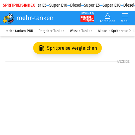
SPRITPREISINDEX
Diesel
Super E5
Super E10
Diesel
Super E5
Super E10
Diesel
powered by
Anmelden
Menü
mehr-tanken PUR
Ratgeber Tanken
Wissen Tanken
Aktuelle Spritpreise
R
Spritpreise vergleichen
ANZEIGE