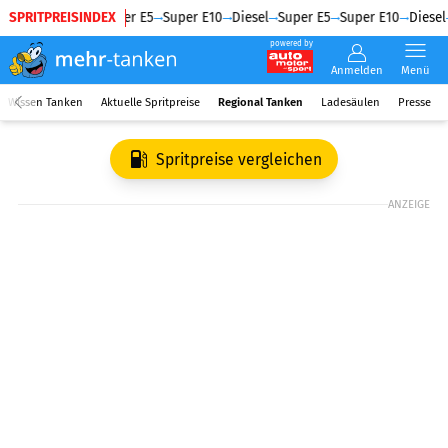
SPRITPREISINDEX
Diesel
Super E5
Super E10
Diesel
Super E5
Super E10
Diesel
powered by
Anmelden
Menü
Wissen Tanken
Aktuelle Spritpreise
Regional Tanken
Ladesäulen
Presse
Spritpreise vergleichen
ANZEIGE