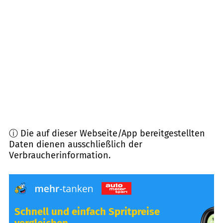
44581
Castrop-Rauxel
(
12,4
km Entfernung)
44536
Lünen
(
12,9
km Entfernung)
45665
Recklinghausen
(
14,0
km Entfernung)
ⓘ Die auf dieser Webseite/App bereitgestellten
Daten dienen ausschließlich der
Verbraucherinformation.
Schnell und einfach Spritpreise
vergleichen