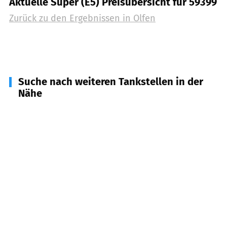
Aktuelle Super (E5) Preisübersicht für 59399
Zurück zu den Ergebnissen in
Olfen
Suche nach weiteren Tankstellen in der
Nähe
45711
Datteln
(
5,9
km Entfernung)
59379
Selm
(
7,7
km Entfernung)
59348
Lüdinghausen
(
8,1
km Entfernung)
45731
Waltrop
(
9,2
km Entfernung)
45739
Oer-Erkenschwick
(
10,9
km Entfernung)
44534
Lünen
(
12,3
km Entfernung)
59394
Nordkirchen
(
12,4
km Entfernung)