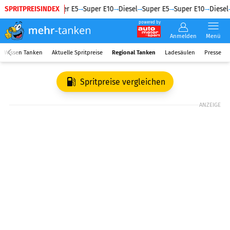
SPRITPREISINDEX
Diesel
Super E5
Super E10
Diesel
Super E5
Super E10
Diesel
powered by
Anmelden
Menü
Wissen Tanken
Aktuelle Spritpreise
Regional Tanken
Ladesäulen
Presse
Spritpreise vergleichen
ANZEIGE