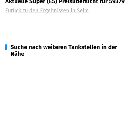
Aktuelle Super (E5) Preisübersicht für 59379
Zurück zu den Ergebnissen in
Selm
Suche nach weiteren Tankstellen in der
Nähe
44534
Lünen
(
6,1
km Entfernung)
59394
Nordkirchen
(
7,0
km Entfernung)
59399
Olfen
(
7,7
km Entfernung)
45731
Waltrop
(
9,0
km Entfernung)
44536
Lünen
(
9,2
km Entfernung)
59368
Werne
(
9,7
km Entfernung)
44532
Lünen
(
10,3
km Entfernung)