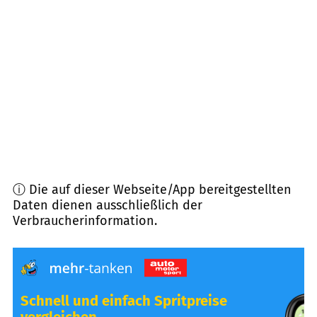
59348
Lüdinghausen
(
11,2
km Entfernung)
45711
Datteln
(
11,5
km Entfernung)
59192
Bergkamen
(
12,1
km Entfernung)
ⓘ Die auf dieser Webseite/App bereitgestellten
Daten dienen ausschließlich der
Verbraucherinformation.
Schnell und einfach Spritpreise
vergleichen