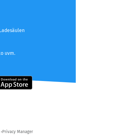
 Ladesäulen
to uvm.
Privacy Manager