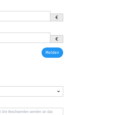
€
€
Melden