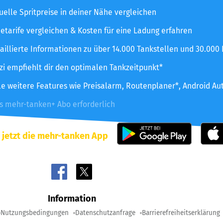
uelle Spritpreise in deiner Nähe vergleichen
etarife vergleichen & Kosten für eine Ladung erfahren
aillierte Informationen zu über 14.000 Tankstellen und 30.000
zzi empfiehlt dir den optimalen Tankzeitpunkt*
le weitere Features wie Preisalarm, Routenplaner*, Android Au
es mehr-tanken+ Abo erforderlich
 jetzt die mehr-tanken App
Information
Nutzungsbedingungen
Datenschutzanfrage
Barrierefreiheitserklärung