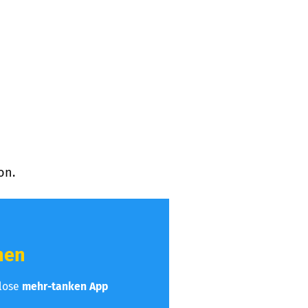
on.
hen
nlose
mehr-tanken App