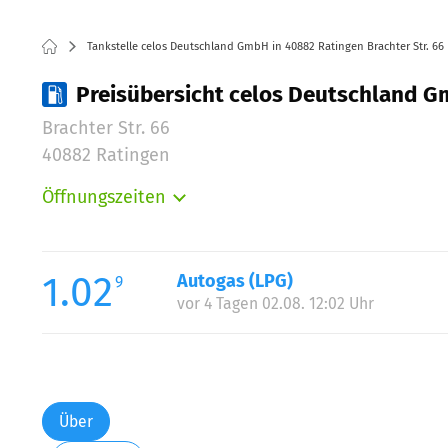
Tankstelle celos Deutschland GmbH in 40882 Ratingen Brachter Str. 66
Preisübersicht celos Deutschland Gm
Brachter Str. 66
40882 Ratingen
Öffnungszeiten
Montag:
Dienstag:
Mittwoch:
1.02
Autogas (LPG)
9
Donnerstag:
vor 4 Tagen 02.08. 12:02 Uhr
Freitag:
Samstag:
Sonntag:
Über