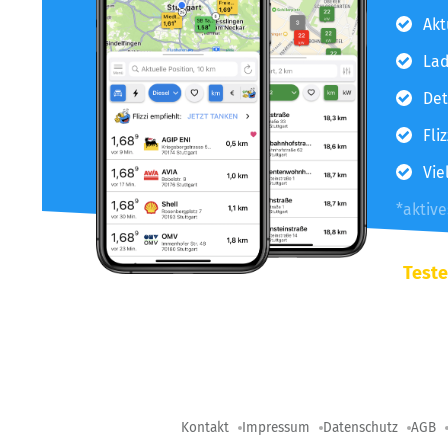
Akt
Lad
Det
Fli
Vie
*aktiv
Teste
Kontakt
Impressum
Datenschutz
AGB