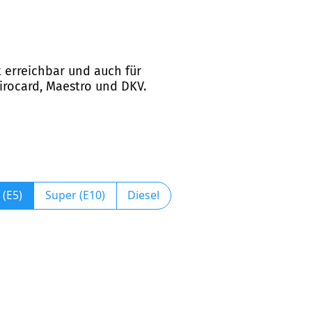
t erreichbar und auch für
irocard, Maestro und DKV.
 (E5)
Super (E10)
Diesel