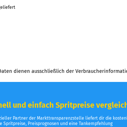
eliefert
Daten dienen ausschließlich der Verbraucherinformati
ell und einfach Spritpreise vergleic
izieller Partner der Markttransparenzstelle liefert dir die koste
le Spritpreise, Preisprognosen und eine Tankempfehlung