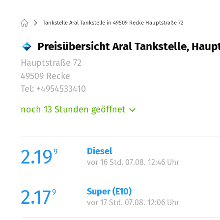
Tankstelle Aral Tankstelle in 49509 Recke Hauptstraße 72
Preisübersicht Aral Tankstelle, Haup
Hauptstraße 72
49509 Recke
Tel: +4954533410
noch 13 Stunden geöffnet
Montag:
Dienstag:
Mittwoch:
2.19
Diesel
9
Donnerstag:
vor 16 Std. 07.08. 12:46 Uhr
Freitag:
Samstag:
2.17
Super (E10)
9
Sonntag:
vor 17 Std. 07.08. 12:06 Uhr