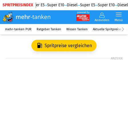
SPRITPREISINDEX
Diesel
Super E5
Super E10
Diesel
Super E5
Super E10
Diesel
powered by
Anmelden
Menü
mehr-tanken PUR
Ratgeber Tanken
Wissen Tanken
Aktuelle Spritpreise
R
Spritpreise vergleichen
ANZEIGE