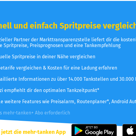
ell und einfach Spritpreise vergleic
izieller Partner der Markttransparenzstelle liefert dir die koste
le Spritpreise, Preisprognosen und eine Tankempfehlung
uelle Spritpreise in deiner Nähe vergleichen
etarife vergleichen & Kosten für eine Ladung erfahren
aillierte Informationen zu über 14.000 Tankstellen und 30.000
zzi empfiehlt dir den optimalen Tankzeitpunkt*
le weitere Features wie Preisalarm, Routenplaner*, Android Au
es mehr-tanken+ Abo erforderlich
 jetzt die mehr-tanken App