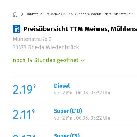
Tankstelle TTM Meiwes in 33378 Rheda Wiedenbrück Mühlenstraße 2
Preisübersicht TTM Meiwes, Mühlen
Mühlenstraße 2
33378 Rheda Wiedenbrück
noch 14 Stunden geöffnet
Montag:
Dienstag:
Mittwoch:
2.19
Diesel
9
Donnerstag:
vor 2 Min. 06.08. 05:22 Uhr
Freitag:
Samstag:
2.11
Super (E10)
9
Sonntag:
vor 2 Min. 06.08. 05:22 Uhr
Super (E5)
9