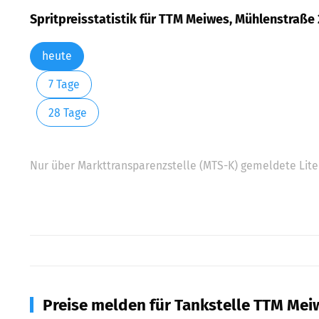
Spritpreisstatistik für TTM Meiwes, Mühlenstraß
heute
7 Tage
28 Tage
Nur über Markttransparenzstelle (MTS-K) gemeldete Liter
Preise melden für Tankstelle TTM Me