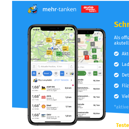
Schn
Als off
akutel
Akt
Lad
Det
Fli
Vie
*aktiv
Teste