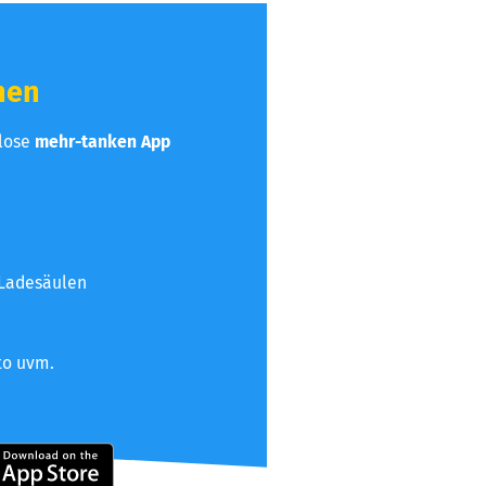
hen
nlose
mehr-tanken App
 Ladesäulen
to uvm.