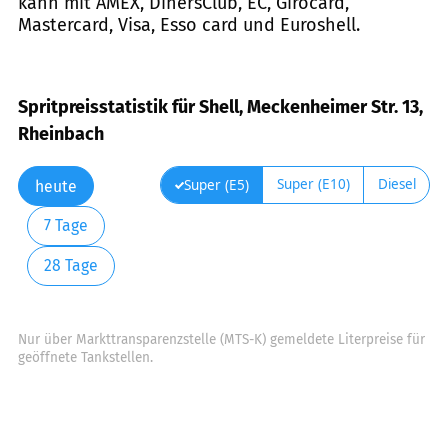
kann mit AMEX, DinersClub, EC, Girocard,
Mastercard, Visa, Esso card und Euroshell.
Spritpreisstatistik für Shell, Meckenheimer Str. 13,
Rheinbach
Super (E10)
Diesel
Super (E5)
heute
7 Tage
28 Tage
Nur über Markttransparenzstelle (MTS-K) gemeldete Literpreise für
geöffnete Tankstellen.