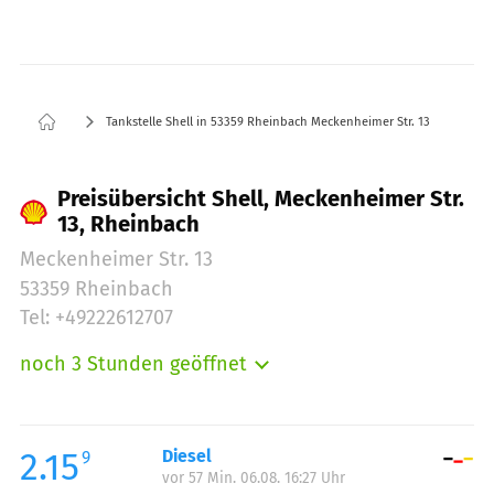
Tankstelle Shell in 53359 Rheinbach Meckenheimer Str. 13
Preisübersicht Shell, Meckenheimer Str.
13, Rheinbach
Meckenheimer Str. 13
53359 Rheinbach
Tel: +49222612707
noch 3 Stunden geöffnet
Montag:
06:00-23:00
Dienstag:
06:00-23:00
Mittwoch:
06:00-23:00
2.15
Diesel
9
vor 57 Min. 06.08. 16:27 Uhr
Donnerstag:
06:00-23:00