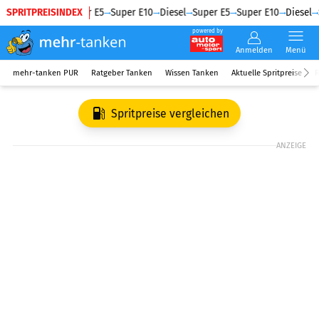
SPRITPREISINDEX
Diesel
Super E5
Super E10
Diesel
Super E5
Super E10
Diesel
powered by
Anmelden
Menü
mehr-tanken PUR
Ratgeber Tanken
Wissen Tanken
Aktuelle Spritpreise
R
Spritpreise vergleichen
ANZEIGE