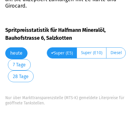
Girocard.
Spritpreisstatistik für Halfmann Mineralöl,
Bauhofstrasse 6, Salzkotten
Super (E10)
Diesel
Super (E5)
heute
7 Tage
28 Tage
Nur über Markttransparenzstelle (MTS-K) gemeldete Literpreise für
geöffnete Tankstellen.