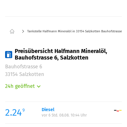
Tankstelle Halfmann Mineralöl in 33154 Salzkotten Bauhofstrasse 6
Preisübersicht Halfmann Mineralöl,
Bauhofstrasse 6, Salzkotten
Bauhofstrasse 6
33154 Salzkotten
24h geöffnet
Montag:
00:00-23:59
Dienstag:
00:00-23:59
Mittwoch:
00:00-23:59
2.24
Diesel
9
vor 6 Std. 08.08. 10:44 Uhr
Donnerstag:
00:00-23:59
Freitag:
00:00-23:59