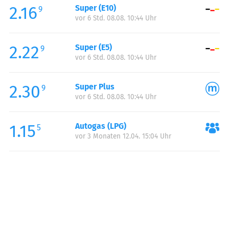
2.16
Super (E10)
Samstag:
00:00-23:59
9
vor 6 Std. 08.08. 10:44 Uhr
Sonntag:
00:00-23:59
Feiertag:
00:00-23:59
2.22
Super (E5)
9
vor 6 Std. 08.08. 10:44 Uhr
2.30
Super Plus
9
vor 6 Std. 08.08. 10:44 Uhr
1.15
Autogas (LPG)
5
vor 3 Monaten 12.04. 15:04 Uhr