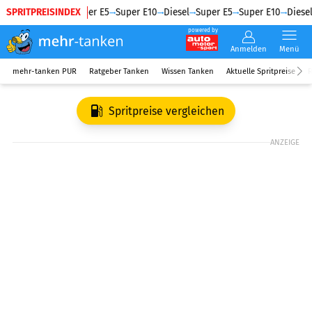
SPRITPREISINDEX
Diesel
Super E5
Super E10
Diesel
Super E5
Super E10
Diesel
powered by
Anmelden
Menü
mehr-tanken PUR
Ratgeber Tanken
Wissen Tanken
Aktuelle Spritpreise
R
Spritpreise vergleichen
ANZEIGE