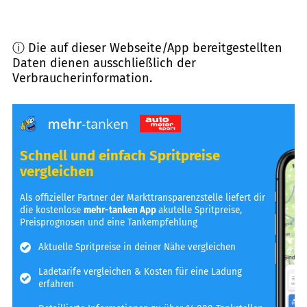
ⓘ Die auf dieser Webseite/App bereitgestellten
Daten dienen ausschließlich der
Verbraucherinformation.
Schnell und einfach Spritpreise
vergleichen
Als offizieller Partner der Markttransparenzstelle liefert dir
die kostenlose
mehr-tanken App
akutelle Spritpreise,
Preisprognosen und eine Tankempfehlung
Aktuelle Spritpreise in deiner Nähe vergleichen
Ladetarife vergleichen & Kosten für eine Ladung
erfahren