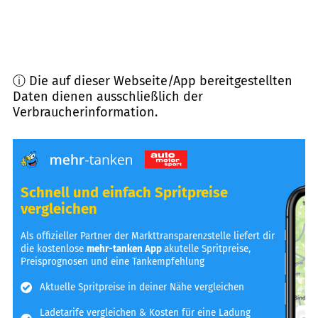
ⓘ Die auf dieser Webseite/App bereitgestellten
Daten dienen ausschließlich der
Verbraucherinformation.
Schnell und einfach Spritpreise
vergleichen
Als offizieller Partner der Markttransparenzstelle liefert dir
die kostenlose
mehr-tanken App
akutelle Spritpreise,
Preisprognosen und eine Tankempfehlung
Aktuelle Spritpreise in deiner Nähe vergleichen
Ladetarife vergleichen & Kosten für eine Ladung