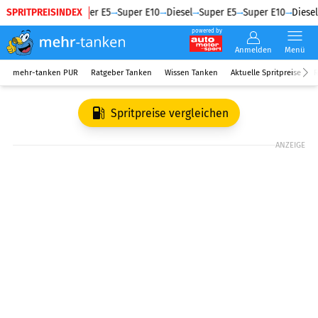
SPRITPREISINDEX
Diesel
Super E5
Super E10
Diesel
Super E5
Super E10
Diesel
powered by
Anmelden
Menü
mehr-tanken PUR
Ratgeber Tanken
Wissen Tanken
Aktuelle Spritpreise
R
Spritpreise vergleichen
ANZEIGE