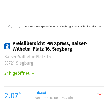
Tankstelle PM Xpress in 53721 Siegburg Kaiser-Wilhelm-Platz 16
Preisübersicht PM Xpress, Kaiser-
Wilhelm-Platz 16, Siegburg
Kaiser-Wilhelm-Platz 16
53721 Siegburg
24h geöffnet
Montag:
00:00-24:00
Dienstag:
00:00-24:00
Mittwoch:
00:00-24:00
2.07
Diesel
9
vor 1 Std. 07.08. 07:24 Uhr
Donnerstag:
00:00-24:00
Freitag:
00:00-24:00