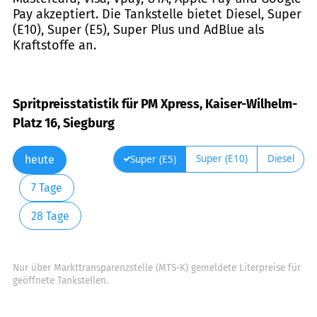
Pay akzeptiert. Die Tankstelle bietet Diesel, Super
(E10), Super (E5), Super Plus und AdBlue als
Kraftstoffe an.
Spritpreisstatistik für PM Xpress, Kaiser-Wilhelm-
Platz 16, Siegburg
Super (E10)
Diesel
Super (E5)
heute
7 Tage
28 Tage
Nur über Markttransparenzstelle (MTS-K) gemeldete Literpreise für
geöffnete Tankstellen.