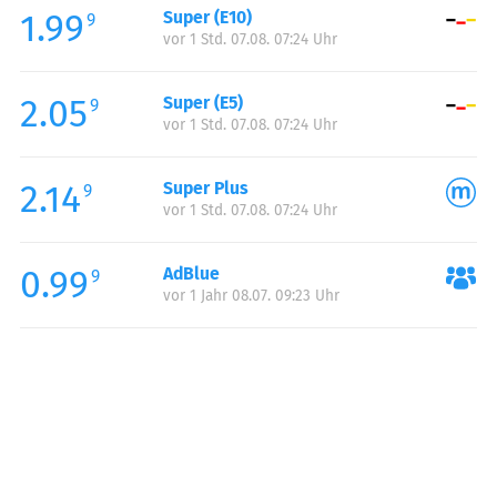
1.99
Super (E10)
Samstag:
00:00-24:00
9
vor 1 Std. 07.08. 07:24 Uhr
Sonntag:
00:00-24:00
Feiertag:
00:00-24:00
2.05
Super (E5)
9
vor 1 Std. 07.08. 07:24 Uhr
2.14
Super Plus
9
vor 1 Std. 07.08. 07:24 Uhr
0.99
AdBlue
9
vor 1 Jahr 08.07. 09:23 Uhr