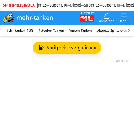
SPRITPREISINDEX
Diesel
Super E5
Super E10
Diesel
Super E5
Super E10
Diesel
powered by
Anmelden
Menü
mehr-tanken PUR
Ratgeber Tanken
Wissen Tanken
Aktuelle Spritpreise
R
Spritpreise vergleichen
ANZEIGE