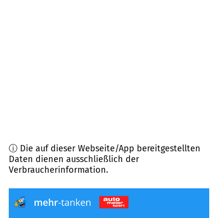
52072
Aachen
(
12,3
km Entfernung)
52538
Gangelt, Selfkant
(
13,2
km Entfernung)
52441
Linnich
(
13,6
km Entfernung)
52525
Waldfeucht, Heinsberg
(
14,2
km Entfernung)
ⓘ Die auf dieser Webseite/App bereitgestellten
Daten dienen ausschließlich der
Verbraucherinformation.