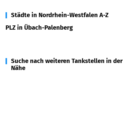
Städte in Nordrhein-Westfalen A-Z
PLZ in Übach-Palenberg
52531
Übach-Palenberg
Suche nach weiteren Tankstellen in der
Nähe
52511
Geilenkirchen
(
5,5
km Entfernung)
52499
Baesweiler
(
5,8
km Entfernung)
52134
Herzogenrath
(
7,0
km Entfernung)
52477
Alsdorf
(
8,2
km Entfernung)
52457
Aldenhoven
(
11,5
km Entfernung)
52146
Würselen
(
11,6
km Entfernung)