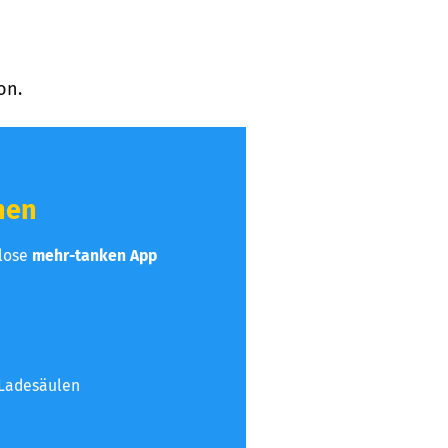
on.
hen
nlose
mehr-tanken App
 Ladesäulen