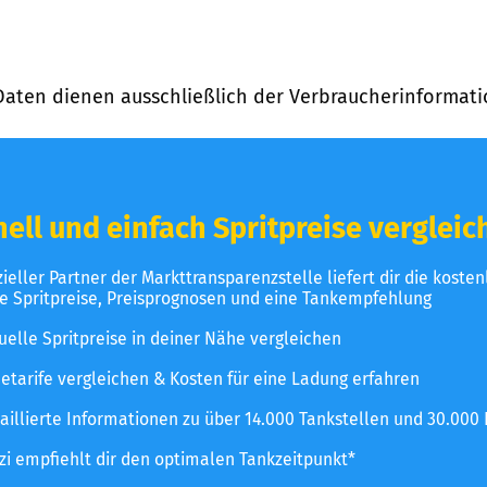
Daten dienen ausschließlich der Verbraucherinformati
ell und einfach Spritpreise vergleic
izieller Partner der Markttransparenzstelle liefert dir die koste
le Spritpreise, Preisprognosen und eine Tankempfehlung
uelle Spritpreise in deiner Nähe vergleichen
etarife vergleichen & Kosten für eine Ladung erfahren
aillierte Informationen zu über 14.000 Tankstellen und 30.000
zzi empfiehlt dir den optimalen Tankzeitpunkt*