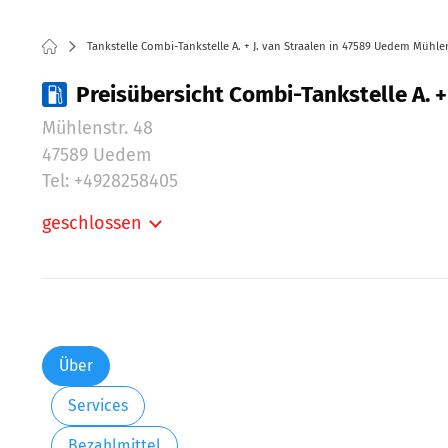
Tankstelle Combi-Tankstelle A. + J. van Straalen in 47589 Uedem Mühlen
Preisübersicht Combi-Tankstelle A. +
Mühlenstr. 48
47589 Uedem
Tel: +4928258405
geschlossen
Montag:
Dienstag:
Mittwoch:
Donnerstag:
Freitag:
Über
Samstag:
Services
Bezahlmittel