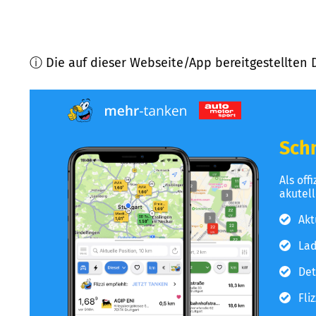
ⓘ Die auf dieser Webseite/App bereitgestellten 
Schn
Als off
akutel
Akt
Lad
Det
Fli