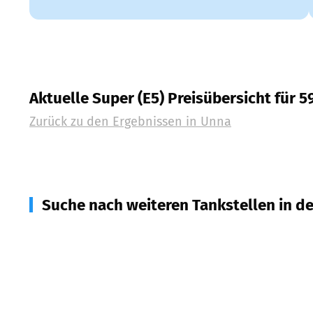
Aktuelle Super (E5) Preisübersicht für 
Zurück zu den Ergebnissen in
Unna
Suche nach weiteren Tankstellen in d
59174
Kamen
(
6,1
km Entfernung)
58730
Fröndenberg/Ruhr
(
6,2
km Entfernung)
59439
Holzwickede
(
6,3
km Entfernung)
44319
Dortmund
(
6,6
km Entfernung)