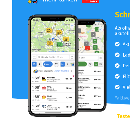
Schn
Als off
akutel
Akt
Lad
Det
Fli
Vie
*aktiv
Teste