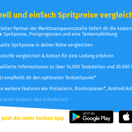
ell und einfach Spritpreise vergleic
izieller Partner der Markttransparenzstelle liefert dir die koste
le Spritpreise, Preisprognosen und eine Tankempfehlung
uelle Spritpreise in deiner Nähe vergleichen
etarife vergleichen & Kosten für eine Ladung erfahren
aillierte Informationen zu über 14.000 Tankstellen und 30.000
zzi empfiehlt dir den optimalen Tankzeitpunkt*
le weitere Features wie Preisalarm, Routenplaner*, Android Au
es mehr-tanken+ Abo erforderlich
 jetzt die mehr-tanken App