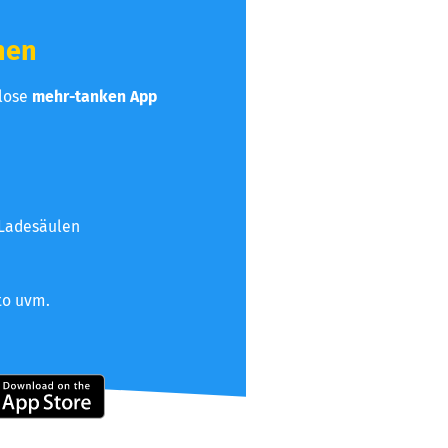
hen
nlose
mehr-tanken App
 Ladesäulen
to uvm.