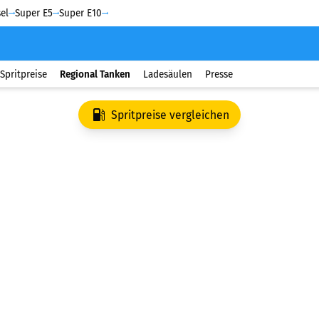
el
Super E5
Super E10
Spritpreise
Regional Tanken
Ladesäulen
Presse
Spritpreise vergleichen