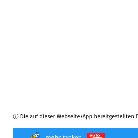
44289
Dortmund
(
8,7
km Entfernung)
59199
Bönen
(
9,0
km Entfernung)
44309
Dortmund
(
9,5
km Entfernung)
44287
Dortmund
(
10,2
km Entfernung)
44328
Dortmund
(
11,1
km Entfernung)
59192
Bergkamen
(
11,2
km Entfernung)
ⓘ Die auf dieser Webseite/App bereitgestellten 