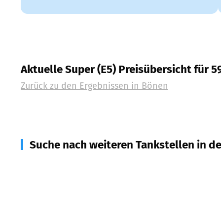
Aktuelle Super (E5) Preisübersicht für 
Zurück zu den Ergebnissen in
Bönen
Suche nach weiteren Tankstellen in d
59077
Hamm
(
5,7
km Entfernung)
59425
Unna
(
6,9
km Entfernung)
59427
Unna
(
7,1
km Entfernung)
59069
Hamm
(
7,2
km Entfernung)