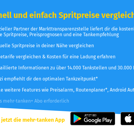
ell und einfach Spritpreise vergleic
izieller Partner der Markttransparenzstelle liefert dir die koste
le Spritpreise, Preisprognosen und eine Tankempfehlung
uelle Spritpreise in deiner Nähe vergleichen
etarife vergleichen & Kosten für eine Ladung erfahren
aillierte Informationen zu über 14.000 Tankstellen und 30.000
zzi empfiehlt dir den optimalen Tankzeitpunkt*
le weitere Features wie Preisalarm, Routenplaner*, Android Au
es mehr-tanken+ Abo erforderlich
 jetzt die mehr-tanken App