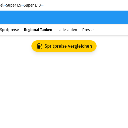
el
Super E5
Super E10
Spritpreise
Regional Tanken
Ladesäulen
Presse
Spritpreise vergleichen