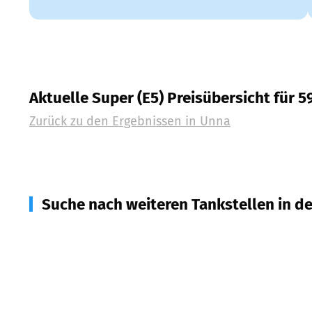
Aktuelle Super (E5) Preisübersicht für 
Zurück zu den Ergebnissen in
Unna
Suche nach weiteren Tankstellen in d
58730
Fröndenberg/Ruhr
(
4,7
km Entfernung)
59199
Bönen
(
7,1
km Entfernung)
59174
Kamen
(
7,7
km Entfernung)
59439
Holzwickede
(
9,4
km Entfernung)