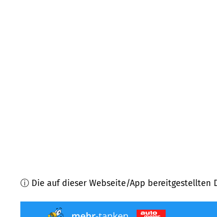
58739
Wickede (Ruhr)
(
9,6
km Entfernung)
44319
Dortmund
(
10,2
km Entfernung)
58708
Menden
(
11,0
km Entfernung)
59457
Werl
(
11,6
km Entfernung)
58706
Menden
(
11,9
km Entfernung)
44289
Dortmund
(
12,0
km Entfernung)
ⓘ Die auf dieser Webseite/App bereitgestellten 