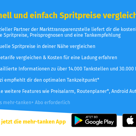
ell und einfach Spritpreise vergleic
izieller Partner der Markttransparenzstelle liefert dir die koste
le Spritpreise, Preisprognosen und eine Tankempfehlung
uelle Spritpreise in deiner Nähe vergleichen
etarife vergleichen & Kosten für eine Ladung erfahren
aillierte Informationen zu über 14.000 Tankstellen und 30.000
zzi empfiehlt dir den optimalen Tankzeitpunkt*
le weitere Features wie Preisalarm, Routenplaner*, Android Au
es mehr-tanken+ Abo erforderlich
 jetzt die mehr-tanken App