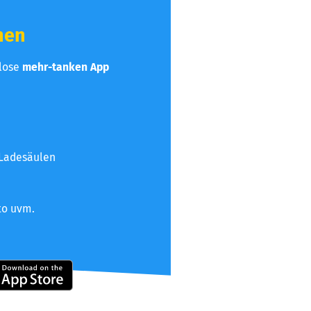
hen
nlose
mehr-tanken App
 Ladesäulen
to uvm.