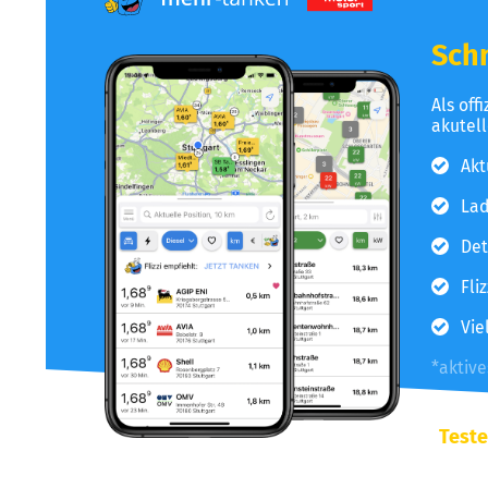
Schn
Als off
akutel
Akt
Lad
Det
Fli
Vie
*aktiv
Teste