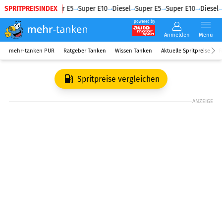
SPRITPREISINDEX
Diesel
Super E5
Super E10
Diesel
Super E5
Super E10
Diesel
powered by
Anmelden
Menü
mehr-tanken PUR
Ratgeber Tanken
Wissen Tanken
Aktuelle Spritpreise
R
Spritpreise vergleichen
ANZEIGE