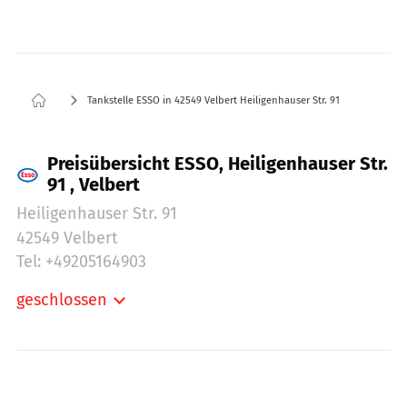
Tankstelle ESSO in 42549 Velbert Heiligenhauser Str. 91
Preisübersicht ESSO, Heiligenhauser Str.
91 , Velbert
Heiligenhauser Str. 91
42549 Velbert
Tel: +49205164903
geschlossen
Montag:
05:00-22:00
Dienstag:
05:00-22:00
Mittwoch:
05:00-22:00
Donnerstag:
05:00-22:00