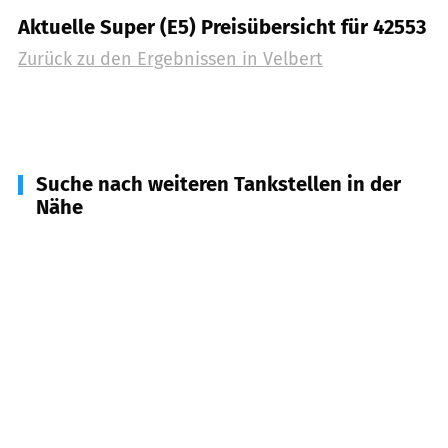
Aktuelle Super (E5) Preisübersicht für 42553
Zurück zu den Ergebnissen in
Velbert
Suche nach weiteren Tankstellen in der
Nähe
42111
Wuppertal
(
3,5
km Entfernung)
42113
Wuppertal
(
4,8
km Entfernung)
42109
Wuppertal
(
5,4
km Entfernung)
42489
Wülfrath
(
5,5
km Entfernung)
42105
Wuppertal
(
6,5
km Entfernung)
42115
Wuppertal
(
6,7
km Entfernung)