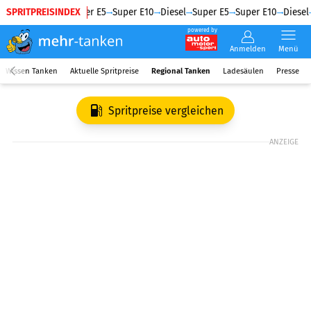
SPRITPREISINDEX
Diesel
Super E5
Super E10
Diesel
Super E5
Super E10
Diesel
powered by
Anmelden
Menü
Wissen Tanken
Aktuelle Spritpreise
Regional Tanken
Ladesäulen
Presse
Spritpreise vergleichen
ANZEIGE