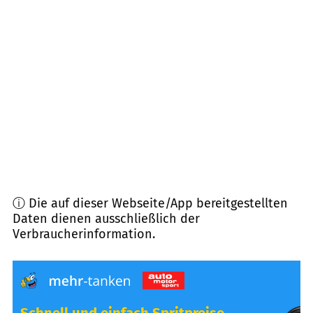
42281
Wuppertal
(
6,8
km Entfernung)
42107
Wuppertal
(
6,9
km Entfernung)
45529
Hattingen
(
7,2
km Entfernung)
42283
Wuppertal
(
7,3
km Entfernung)
ⓘ Die auf dieser Webseite/App bereitgestellten
Daten dienen ausschließlich der
Verbraucherinformation.
Schnell und einfach Spritpreise