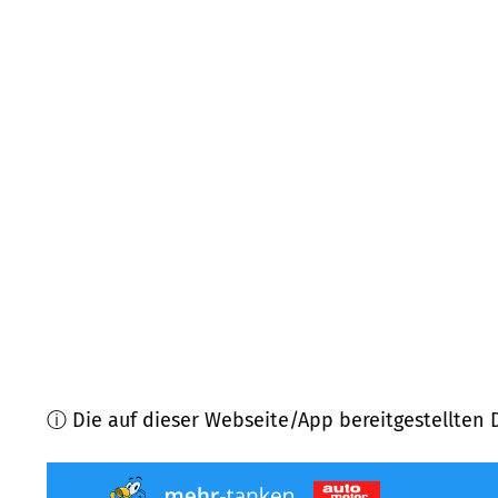
42651
Solingen
(
9,0
km Entfernung)
42719
Solingen
(
9,0
km Entfernung)
42855
Remscheid
(
9,1
km Entfernung)
40822
Mettmann
(
9,2
km Entfernung)
42853
Remscheid
(
9,5
km Entfernung)
42899
Remscheid
(
10,2
km Entfernung)
ⓘ Die auf dieser Webseite/App bereitgestellten 