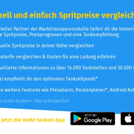
ell und einfach Spritpreise vergleic
izieller Partner der Markttransparenzstelle liefert dir die koste
le Spritpreise, Preisprognosen und eine Tankempfehlung
uelle Spritpreise in deiner Nähe vergleichen
etarife vergleichen & Kosten für eine Ladung erfahren
aillierte Informationen zu über 14.000 Tankstellen und 30.000
zzi empfiehlt dir den optimalen Tankzeitpunkt*
le weitere Features wie Preisalarm, Routenplaner*, Android Au
es mehr-tanken+ Abo erforderlich
 jetzt die mehr-tanken App