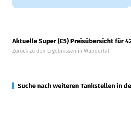
Aktuelle Super (E5) Preisübersicht für 4
Zurück zu den Ergebnissen in
Wuppertal
Suche nach weiteren Tankstellen in d
42653
Solingen
(
6,4
km Entfernung)
42489
Wülfrath
(
6,4
km Entfernung)
42553
Velbert
(
6,7
km Entfernung)
42781
Haan
(
8,8
km Entfernung)