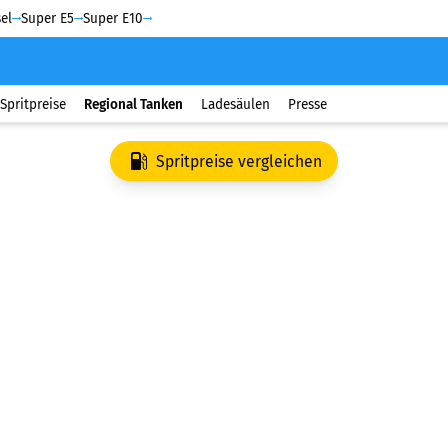
el
Super E5
Super E10
Spritpreise
Regional Tanken
Ladesäulen
Presse
Spritpreise vergleichen