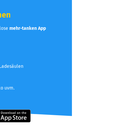
hen
nlose
mehr-tanken App
 Ladesäulen
to uvm.