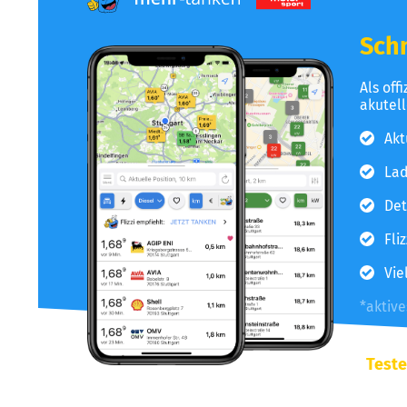
Schn
Als off
akutel
Akt
Lad
Det
Fli
Vie
*aktiv
Teste