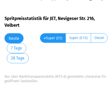
Spritpreisstatistik für JET, Nevigeser Str. 216,
Velbert
Super (E10)
Diesel
Super (E5)
heute
7 Tage
28 Tage
Nur über Markttransparenzstelle (MTS-K) gemeldete Literpreise für
geöffnete Tankstellen.