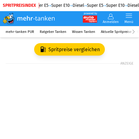
SPRITPREISINDEX
Diesel
Super E5
Super E10
Diesel
Super E5
Super E10
Diesel
powered by
Anmelden
Menü
mehr-tanken PUR
Ratgeber Tanken
Wissen Tanken
Aktuelle Spritpreise
R
Spritpreise vergleichen
ANZEIGE