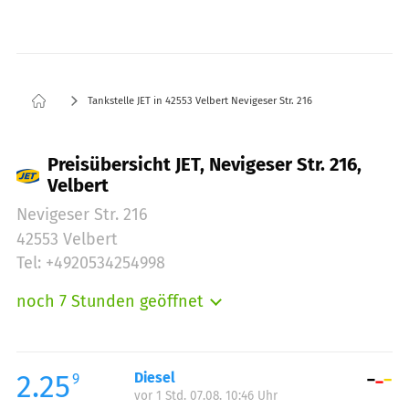
Tankstelle JET in 42553 Velbert Nevigeser Str. 216
Preisübersicht JET, Nevigeser Str. 216,
Velbert
Nevigeser Str. 216
42553 Velbert
Tel: +4920534254998
noch 7 Stunden geöffnet
Montag:
06:00-22:00
Dienstag:
06:00-22:00
Mittwoch:
06:00-22:00
2.25
Diesel
9
vor 1 Std. 07.08. 10:46 Uhr
Donnerstag:
06:00-22:00