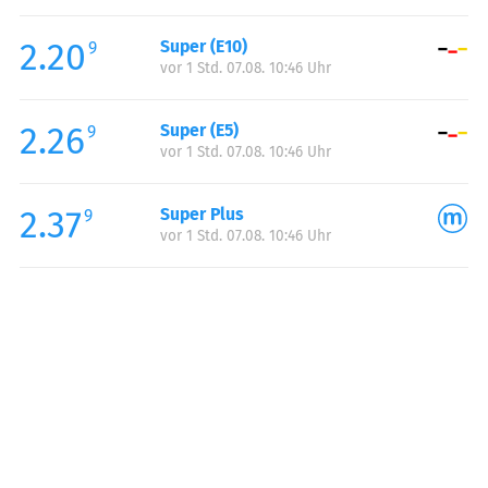
Freitag:
06:00-22:00
2.20
Super (E10)
Samstag:
07:00-22:00
9
vor 1 Std. 07.08. 10:46 Uhr
Sonntag:
08:00-22:00
Feiertag:
08:00-22:00
2.26
Super (E5)
9
vor 1 Std. 07.08. 10:46 Uhr
2.37
Super Plus
9
vor 1 Std. 07.08. 10:46 Uhr