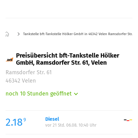
Tankstelle bft-Tankstelle Hölker GmbH in 46342 Velen Ramsdorfer Str. 61
Preisübersicht bft-Tankstelle Hölker
GmbH, Ramsdorfer Str. 61, Velen
Ramsdorfer Str. 61
46342 Velen
noch 10 Stunden geöffnet
Montag:
06:00-20:30
Dienstag:
06:00-20:30
Mittwoch:
06:00-20:30
2.18
Diesel
9
vor 21 Std. 06.08. 10:40 Uhr
Donnerstag:
06:00-20:30
Freitag:
06:00-20:30