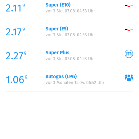
2.11
Super (E10)
Samstag:
07:00-20:30
9
vor 3 Std. 07.08. 04:53 Uhr
Sonntag:
08:00-20:00
Feiertag:
08:00-20:00
2.17
Super (E5)
9
vor 3 Std. 07.08. 04:53 Uhr
2.27
Super Plus
9
vor 3 Std. 07.08. 04:53 Uhr
1.06
Autogas (LPG)
9
vor 3 Monaten 15.04. 06:42 Uhr