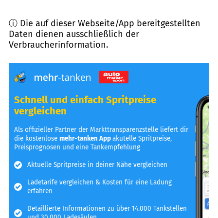
ⓘ Die auf dieser Webseite/App bereitgestellten
Daten dienen ausschließlich der
Verbraucherinformation.
Schnell und einfach Spritpreise
vergleichen
Als offizieller Partner der Markttransparenzstelle liefert dir
die kostenlose
mehr-tanken App
akutelle Spritpreise,
Preisprognosen und eine Tankempfehlung
Aktuelle Spritpreise in deiner Nähe vergleichen
Ladetarife vergleichen & Kosten für eine Ladung
erfahren
Detaillierte Informationen zu über 14.000 Tankstellen
und 30.000 Ladesäulen