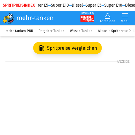
SPRITPREISINDEX
Diesel
Super E5
Super E10
Diesel
Super E5
Super E10
Diesel
powered by
Anmelden
Menü
mehr-tanken PUR
Ratgeber Tanken
Wissen Tanken
Aktuelle Spritpreise
R
Spritpreise vergleichen
ANZEIGE