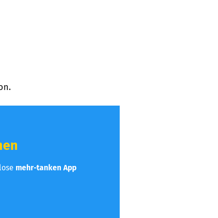
on.
hen
nlose
mehr-tanken App