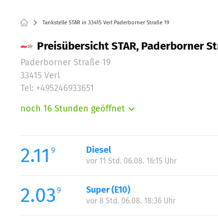
Tankstelle STAR in 33415 Verl Paderborner Straße 19
Preisübersicht STAR, Paderborner Str
Paderborner Straße 19
33415 Verl
Tel: +495246933651
noch 16 Stunden geöffnet
Montag:
Dienstag:
Mittwoch:
2.11
Diesel
9
Donnerstag:
vor 11 Std. 06.08. 16:15 Uhr
Freitag:
Samstag:
2.03
Super (E10)
9
Sonntag:
vor 8 Std. 06.08. 18:36 Uhr