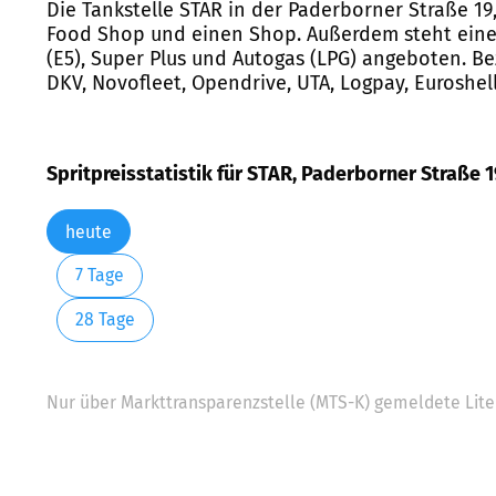
Die Tankstelle STAR in der Paderborner Straße 19,
Food Shop und einen Shop. Außerdem steht eine W
(E5), Super Plus und Autogas (LPG) angeboten. Be
DKV, Novofleet, Opendrive, UTA, Logpay, Euroshel
Spritpreisstatistik für STAR, Paderborner Straße 1
heute
7 Tage
28 Tage
Nur über Markttransparenzstelle (MTS-K) gemeldete Liter