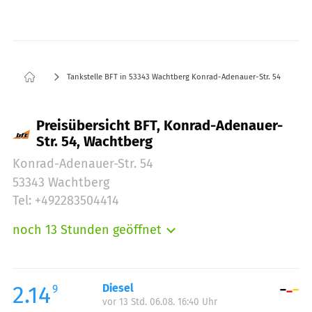
Tankstelle BFT in 53343 Wachtberg Konrad-Adenauer-Str. 54
Preisübersicht BFT, Konrad-Adenauer-
Str. 54, Wachtberg
Konrad-Adenauer-Str. 54
53343 Wachtberg
Tel: +492283504414
noch 13 Stunden geöffnet
Montag:
06:30-22:00
Dienstag:
06:30-22:00
Mittwoch:
06:30-22:00
2.14
Diesel
9
vor 13 Std. 06.08. 16:40 Uhr
Donnerstag:
06:30-22:00