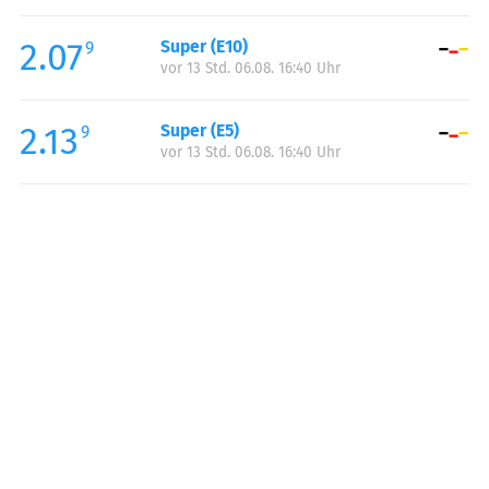
Freitag:
06:30-22:00
2.07
Super (E10)
Samstag:
08:00-22:00
9
vor 13 Std. 06.08. 16:40 Uhr
Sonntag:
09:00-21:00
2.13
Super (E5)
9
vor 13 Std. 06.08. 16:40 Uhr