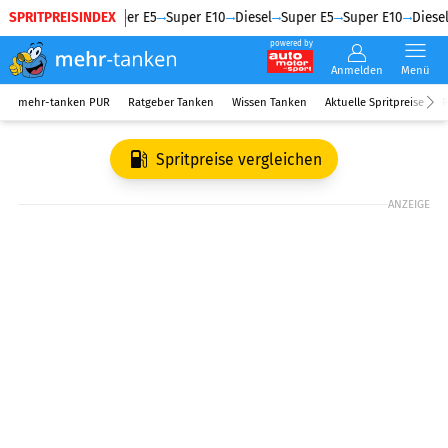
SPRITPREISINDEX
Diesel
Super E5
Super E10
Diesel
Super E5
Super E10
Diesel
powered by
Anmelden
Menü
mehr-tanken PUR
Ratgeber Tanken
Wissen Tanken
Aktuelle Spritpreise
R
Spritpreise vergleichen
ANZEIGE