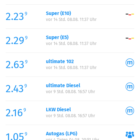
Freitag:
00:00-24:00
2.23
Super (E10)
Samstag:
00:00-24:00
9
vor 14 Std. 08.08. 11:37 Uhr
Sonntag:
00:00-24:00
2.29
Super (E5)
9
vor 14 Std. 08.08. 11:37 Uhr
2.63
ultimate 102
9
vor 14 Std. 08.08. 11:37 Uhr
2.43
ultimate Diesel
9
vor 9 Std. 08.08. 16:57 Uhr
2.16
LKW Diesel
9
vor 9 Std. 08.08. 16:57 Uhr
1.05
Autogas (LPG)
9
vor 4 Tagen 04.08. 20:51 Uhr