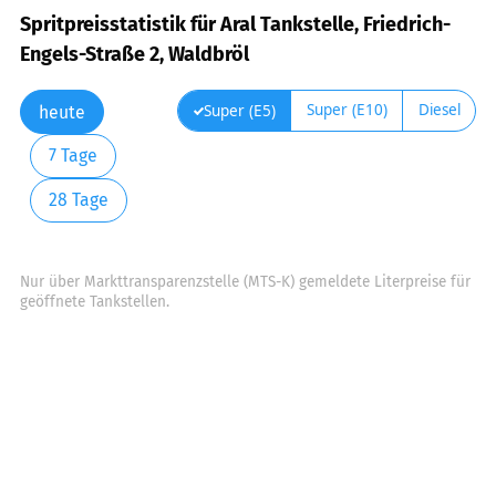
Spritpreisstatistik für Aral Tankstelle, Friedrich-
Engels-Straße 2, Waldbröl
Super (E10)
Diesel
Super (E5)
heute
7 Tage
28 Tage
Nur über Markttransparenzstelle (MTS-K) gemeldete Literpreise für
geöffnete Tankstellen.