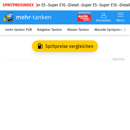
SPRITPREISINDEX
Diesel
Super E5
Super E10
Diesel
Super E5
Super E10
Diesel
powered by
Anmelden
Menü
mehr-tanken PUR
Ratgeber Tanken
Wissen Tanken
Aktuelle Spritpreise
R
Spritpreise vergleichen
ANZEIGE