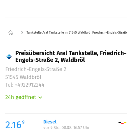
Tankstelle Aral Tankstelle in 51545 Waldbröl Friedrich-Engels-Straße 2
Preisübersicht Aral Tankstelle, Friedrich-
Engels-Straße 2, Waldbröl
Friedrich-Engels-Straße 2
51545 Waldbröl
Tel: +4922912244
24h geöffnet
Montag:
00:00-24:00
Dienstag:
00:00-24:00
Mittwoch:
00:00-24:00
2.16
Diesel
9
vor 9 Std. 08.08. 16:57 Uhr
Donnerstag:
00:00-24:00