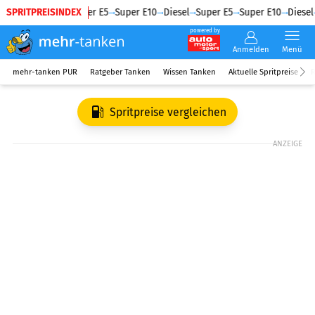
SPRITPREISINDEX
Diesel
Super E5
Super E10
Diesel
Super E5
Super E10
Diesel
powered by
Anmelden
Menü
mehr-tanken PUR
Ratgeber Tanken
Wissen Tanken
Aktuelle Spritpreise
R
Spritpreise vergleichen
ANZEIGE