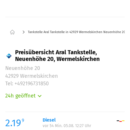
Tankstelle Aral Tankstelle in 42929 Wermelskirchen Neuenhöhe 20
Preisübersicht Aral Tankstelle,
Neuenhöhe 20, Wermelskirchen
Neuenhöhe 20
42929 Wermelskirchen
Tel: +492196731850
24h geöffnet
Montag:
00:00-24:00
Dienstag:
00:00-24:00
Mittwoch:
00:00-24:00
2.19
Diesel
9
vor 54 Min. 05.08. 12:27 Uhr
Donnerstag:
00:00-24:00