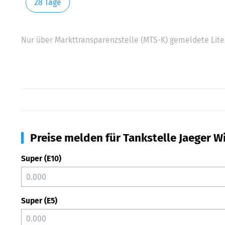
28 Tage
Nur über Markttransparenzstelle (MTS-K) gemeldete Liter
Preise melden für Tankstelle Jaeger Wi
Super (E10)
Super (E5)