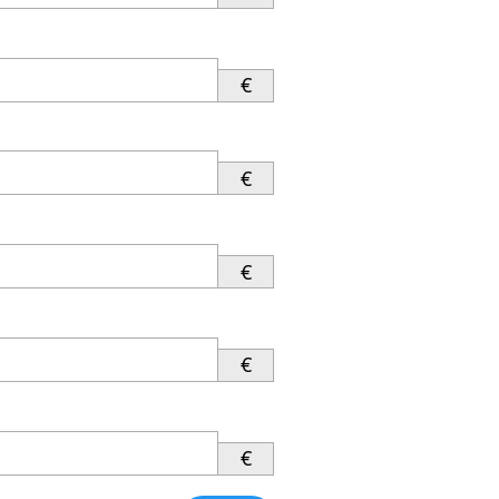
€
€
€
€
€