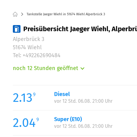
Tankstelle Jaeger Wiehl in 51674 Wiehl Alperbrück 3
Preisübersicht Jaeger Wiehl, Alperbr
Alperbrück 3
51674 Wiehl
Tel: +492262690484
noch 12 Stunden geöffnet
Montag:
Dienstag:
Mittwoch:
2.13
Diesel
9
Donnerstag:
vor 12 Std. 06.08. 21:00 Uhr
Freitag:
Samstag:
2.04
Super (E10)
9
Sonntag:
vor 12 Std. 06.08. 21:00 Uhr