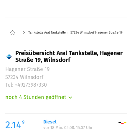
Tankstelle Aral Tankstelle in 57234 Wilnsdorf Hagener Straße 19
Preisübersicht Aral Tankstelle, Hagener
Straße 19, Wilnsdorf
Hagener Straße 19
57234 Wilnsdorf
Tel: +49273987330
noch 4 Stunden geöffnet
Montag:
06:00-22:00
Dienstag:
06:00-22:00
Mittwoch:
06:00-22:00
2.14
Diesel
9
vor 18 Min. 05.08. 15:07 Uhr
Donnerstag:
06:00-22:00