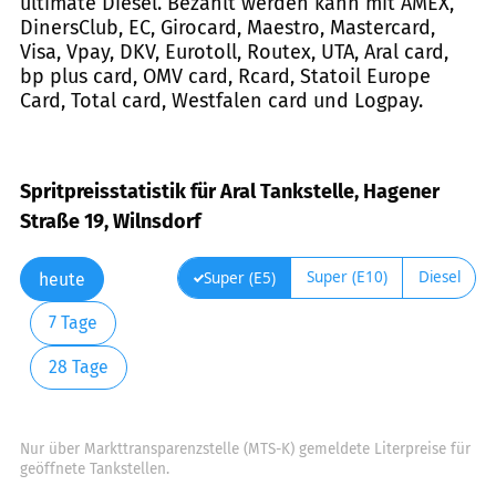
ultimate Diesel. Bezahlt werden kann mit AMEX,
DinersClub, EC, Girocard, Maestro, Mastercard,
Visa, Vpay, DKV, Eurotoll, Routex, UTA, Aral card,
bp plus card, OMV card, Rcard, Statoil Europe
Card, Total card, Westfalen card und Logpay.
Spritpreisstatistik für Aral Tankstelle, Hagener
Straße 19, Wilnsdorf
Super (E10)
Diesel
Super (E5)
heute
7 Tage
28 Tage
Nur über Markttransparenzstelle (MTS-K) gemeldete Literpreise für
geöffnete Tankstellen.