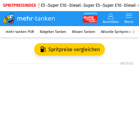
SPRITPREISINDEX
Diesel
Super E5
Super E10
Diesel
Super E5
Super E10
Diesel
S
powered by
Anmelden
Menü
mehr-tanken PUR
Ratgeber Tanken
Wissen Tanken
Aktuelle Spritpreise
R
Spritpreise vergleichen
ANZEIGE