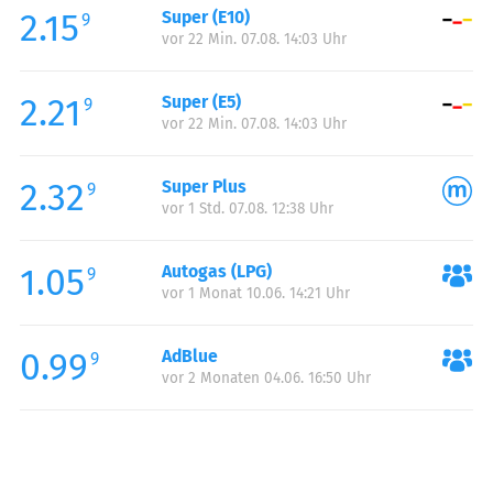
2.15
Super (E10)
Samstag:
00:00-24:00
9
vor 22 Min. 07.08. 14:03 Uhr
Sonntag:
00:00-24:00
Feiertag:
00:00-24:00
2.21
Super (E5)
9
vor 22 Min. 07.08. 14:03 Uhr
2.32
Super Plus
9
vor 1 Std. 07.08. 12:38 Uhr
1.05
Autogas (LPG)
9
vor 1 Monat 10.06. 14:21 Uhr
0.99
AdBlue
9
vor 2 Monaten 04.06. 16:50 Uhr