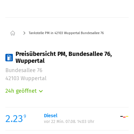
Tankstelle PM in 42103 Wuppertal Bundesallee 76
Preisübersicht PM, Bundesallee 76,
Wuppertal
Bundesallee 76
42103 Wuppertal
24h geöffnet
Montag:
00:00-24:00
Dienstag:
00:00-24:00
Mittwoch:
00:00-24:00
2.23
Diesel
9
vor 22 Min. 07.08. 14:03 Uhr
Donnerstag:
00:00-24:00
Freitag:
00:00-24:00