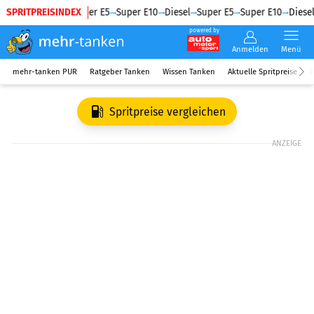
SPRITPREISINDEX
Diesel
Super E5
Super E10
Diesel
Super E5
Super E10
Diesel
powered by
Anmelden
Menü
mehr-tanken PUR
Ratgeber Tanken
Wissen Tanken
Aktuelle Spritpreise
R
Spritpreise vergleichen
ANZEIGE