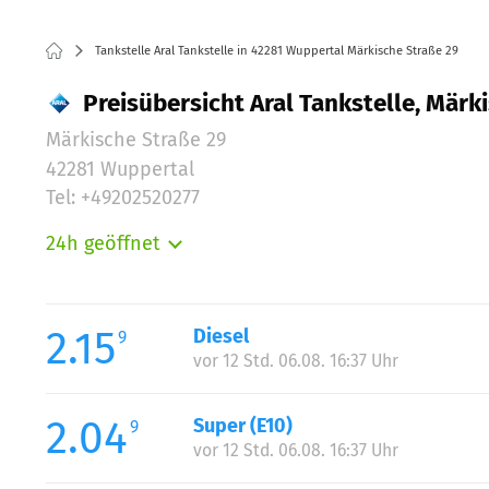
Tankstelle Aral Tankstelle in 42281 Wuppertal Märkische Straße 29
Preisübersicht Aral Tankstelle, Märk
Märkische Straße 29
42281 Wuppertal
Tel: +49202520277
24h geöffnet
Montag:
Dienstag:
Mittwoch:
2.15
Diesel
9
Donnerstag:
vor 12 Std. 06.08. 16:37 Uhr
Freitag:
Samstag:
2.04
Super (E10)
9
Sonntag:
vor 12 Std. 06.08. 16:37 Uhr