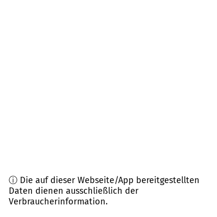
67813
Schwarzengraben, St. Alban, Gerbach
(
6,3
km Entfernung)
67811
Dielkirchen
(
6,7
km Entfernung)
55585
Norheim u.a.
(
8,1
km Entfernung)
67819
Kriegsfeld
(
8,3
km Entfernung)
55571
Odernheim am Glan
(
8,6
km Entfernung)
55583
Bad Kreuznach
(
8,6
km Entfernung)
ⓘ Die auf dieser Webseite/App bereitgestellten
Daten dienen ausschließlich der
Verbraucherinformation.