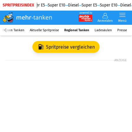
SPRITPREISINDEX
Diesel
Super E5
Super E10
Diesel
Super E5
Super E10
Diesel
powered by
Anmelden
Menü
Wissen Tanken
Aktuelle Spritpreise
Regional Tanken
Ladesäulen
Presse
Spritpreise vergleichen
ANZEIGE