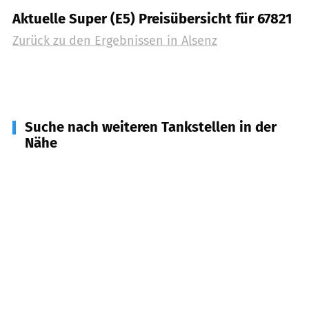
Aktuelle Super (E5) Preisübersicht für 67821
Zurück zu den Ergebnissen in
Alsenz
Suche nach weiteren Tankstellen in der
Nähe
67822
Winterborn, Waldgrehweiler,
Niedermoschel, u.a.
(
2,8
km Entfernung)
67823
Obermoschel, Schiersfeld
(
4,5
km
Entfernung)
67826
Hallgarten
(
5,1
km Entfernung)
67824
Feilbingert
(
6,2
km Entfernung)