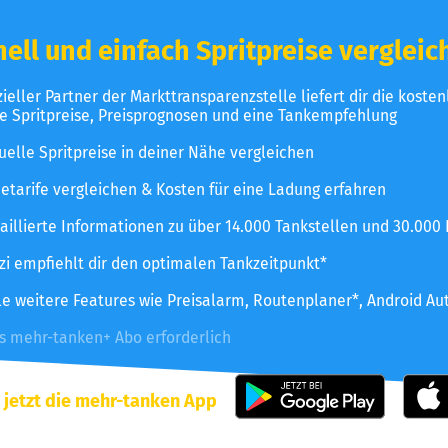
ell und einfach Spritpreise vergleic
izieller Partner der Markttransparenzstelle liefert dir die koste
le Spritpreise, Preisprognosen und eine Tankempfehlung
uelle Spritpreise in deiner Nähe vergleichen
etarife vergleichen & Kosten für eine Ladung erfahren
aillierte Informationen zu über 14.000 Tankstellen und 30.000
zzi empfiehlt dir den optimalen Tankzeitpunkt*
le weitere Features wie Preisalarm, Routenplaner*, Android Au
es mehr-tanken+ Abo erforderlich
 jetzt die mehr-tanken App