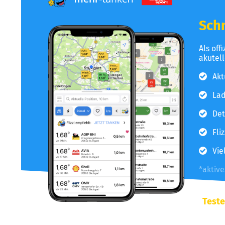
Schn
Als off
akutel
Akt
Lad
Det
Fli
Vie
*aktiv
Teste