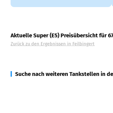
Aktuelle Super (E5) Preisübersicht für 6
Zurück zu den Ergebnissen in
Feilbingert
Suche nach weiteren Tankstellen in d
67826
Hallgarten
(
2,0
km Entfernung)
55585
Norheim u.a.
(
2,3
km Entfernung)
55583
Bad Kreuznach
(
3,9
km Entfernung)
55571
Odernheim am Glan
(
5,9
km Entfernung)