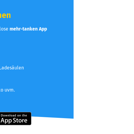
hen
nlose
mehr-tanken App
 Ladesäulen
to uvm.