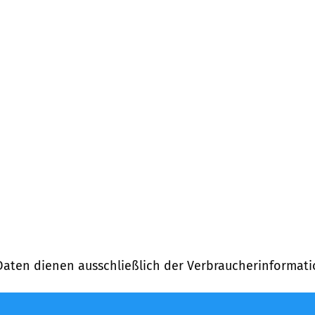
ng)
, u.a.
(
8,1
km Entfernung)
Daten dienen ausschließlich der Verbraucherinformati