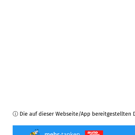
67821
Alsenz
(
6,2
km Entfernung)
67823
Obermoschel, Schiersfeld
(
6,8
km Entfernu
55596
Waldböckelheim
(
7,0
km Entfernung)
55593
Rüdesheim
(
7,7
km Entfernung)
67822
Winterborn, Waldgrehweiler, Niedermoschel
55543
Bad Kreuznach
(
8,3
km Entfernung)
ⓘ Die auf dieser Webseite/App bereitgestellten 