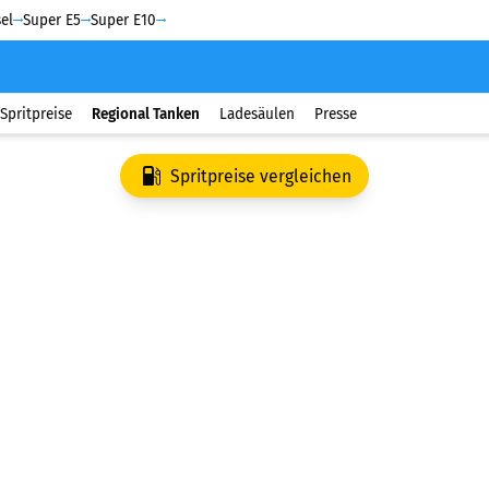
el
Super E5
Super E10
Spritpreise
Regional Tanken
Ladesäulen
Presse
Spritpreise vergleichen