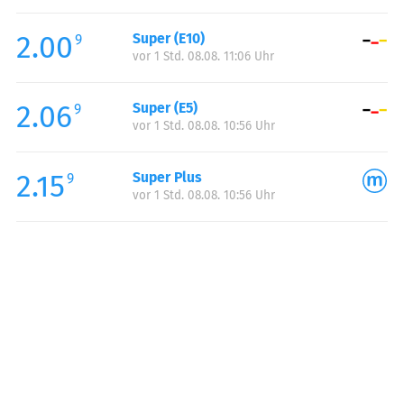
Freitag:
05:00-22:00
2.00
Super (E10)
Samstag:
06:00-22:00
9
vor 1 Std. 08.08. 11:06 Uhr
Sonntag:
06:00-22:00
2.06
Super (E5)
9
vor 1 Std. 08.08. 10:56 Uhr
2.15
Super Plus
9
vor 1 Std. 08.08. 10:56 Uhr