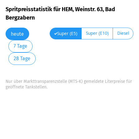
Spritpreisstatistik für HEM, Weinstr. 63, Bad
Bergzabern
Super (E10)
Diesel
Super (E5)
heute
7 Tage
28 Tage
Nur über Markttransparenzstelle (MTS-K) gemeldete Literpreise für
geöffnete Tankstellen.