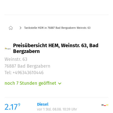
Tankstelle HEM in 76887 Bad Bergzabern Weinstr. 63
Preisübersicht HEM, Weinstr. 63, Bad
Bergzabern
Weinstr. 63
76887 Bad Bergzabern
Tel: +496343610446
noch 7 Stunden geöffnet
Montag:
05:00-22:00
Dienstag:
05:00-22:00
Mittwoch:
05:00-22:00
2.17
Diesel
9
vor 1 Std. 08.08. 10:39 Uhr
Donnerstag:
05:00-22:00