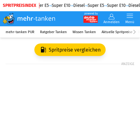
SPRITPREISINDEX
Diesel
Super E5
Super E10
Diesel
Super E5
Super E10
Diesel
powered by
Anmelden
Menü
mehr-tanken PUR
Ratgeber Tanken
Wissen Tanken
Aktuelle Spritpreise
R
Spritpreise vergleichen
ANZEIGE