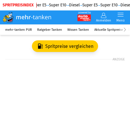
SPRITPREISINDEX
Diesel
Super E5
Super E10
Diesel
Super E5
Super E10
Diesel
powered by
Anmelden
Menü
mehr-tanken PUR
Ratgeber Tanken
Wissen Tanken
Aktuelle Spritpreise
R
Spritpreise vergleichen
ANZEIGE