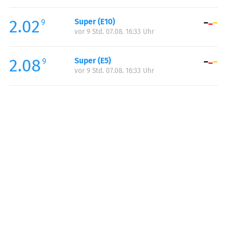
Freitag:
00:00-23:59
2.02
Super (E10)
Samstag:
00:00-23:59
9
vor 9 Std. 07.08. 16:33 Uhr
Sonntag:
00:00-23:59
2.08
Super (E5)
9
vor 9 Std. 07.08. 16:33 Uhr