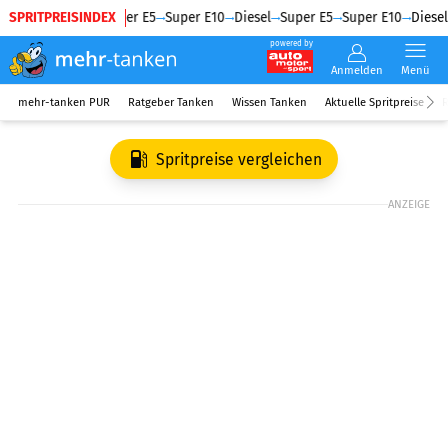
SPRITPREISINDEX
Diesel
Super E5
Super E10
Diesel
Super E5
Super E10
Diesel
powered by
Anmelden
Menü
mehr-tanken PUR
Ratgeber Tanken
Wissen Tanken
Aktuelle Spritpreise
R
Spritpreise vergleichen
ANZEIGE