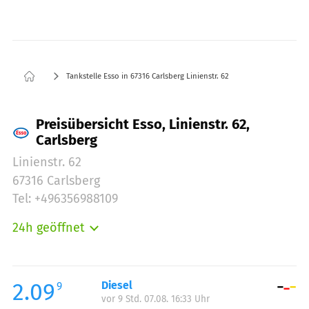
Tankstelle Esso in 67316 Carlsberg Linienstr. 62
Preisübersicht Esso, Linienstr. 62,
Carlsberg
Linienstr. 62
67316 Carlsberg
Tel: +496356988109
24h geöffnet
Montag:
00:00-23:59
Dienstag:
00:00-23:59
Mittwoch:
00:00-23:59
2.09
Diesel
9
vor 9 Std. 07.08. 16:33 Uhr
Donnerstag:
00:00-23:59