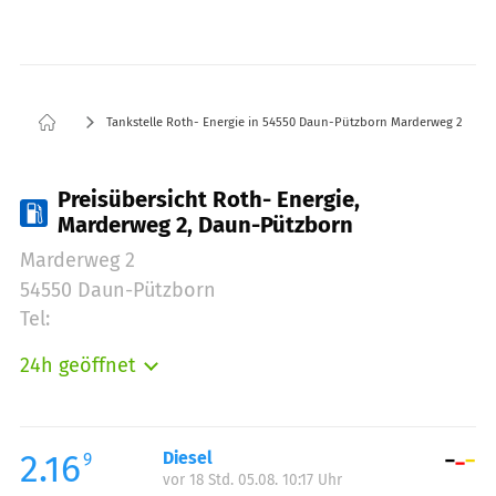
Tankstelle Roth- Energie in 54550 Daun-Pützborn Marderweg 2
Preisübersicht Roth- Energie,
Marderweg 2, Daun-Pützborn
Marderweg 2
54550 Daun-Pützborn
Tel:
24h geöffnet
Montag:
00:00-24:00
Dienstag:
00:00-24:00
Mittwoch:
00:00-24:00
2.16
Diesel
9
vor 18 Std. 05.08. 10:17 Uhr
Donnerstag:
00:00-24:00