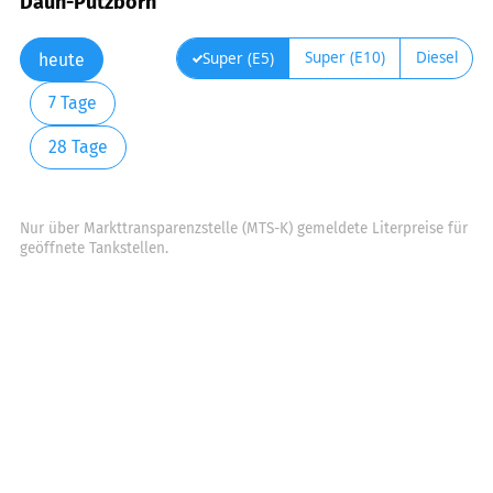
Daun-Pützborn
Super (E10)
Diesel
Super (E5)
heute
7 Tage
28 Tage
Nur über Markttransparenzstelle (MTS-K) gemeldete Literpreise für
geöffnete Tankstellen.