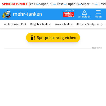
SPRITPREISINDEX
Diesel
Super E5
Super E10
Diesel
Super E5
Super E10
Diesel
powered by
Anmelden
Menü
mehr-tanken PUR
Ratgeber Tanken
Wissen Tanken
Aktuelle Spritpreise
R
Spritpreise vergleichen
ANZEIGE