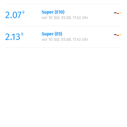
Freitag:
00:00-24:00
2.07
Super (E10)
Samstag:
00:00-24:00
9
vor 10 Std. 05.08. 17:43 Uhr
Sonntag:
00:00-24:00
Feiertag:
00:00-24:00
2.13
Super (E5)
9
vor 10 Std. 05.08. 17:43 Uhr