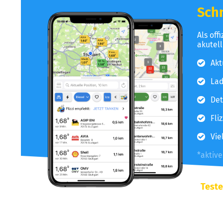
Schn
Als off
akutel
Akt
Lad
Det
Fli
Vie
*aktiv
Teste