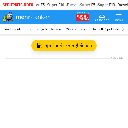
SPRITPREISINDEX
Diesel
Super E5
Super E10
Diesel
Super E5
Super E10
Diesel
powered by
Anmelden
Menü
mehr-tanken PUR
Ratgeber Tanken
Wissen Tanken
Aktuelle Spritpreise
R
Spritpreise vergleichen
ANZEIGE